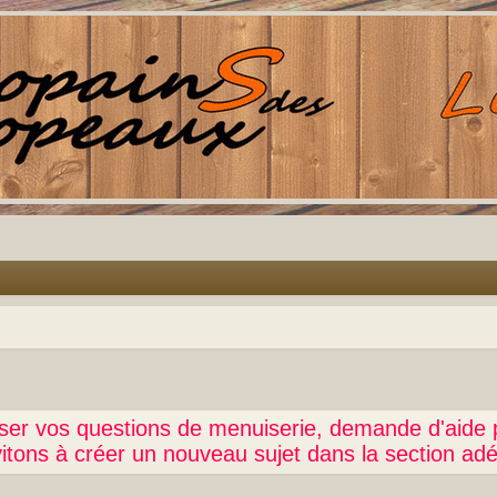
oser vos questions de menuiserie, demande d'aide 
itons à créer un nouveau sujet dans la section ad