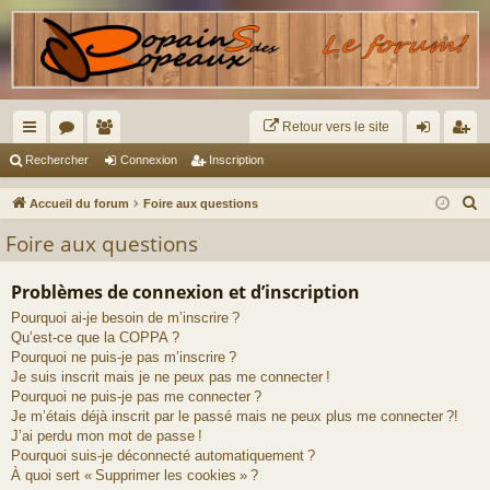
Retour vers le site
ac
or
e
on
ns
Rechercher
Connexion
Inscription
co
u
m
ne
cri
R
Accueil du forum
Foire aux questions
ur
m
br
xi
pti
e
Foire aux questions
c
ci
s
es
on
on
h
Problèmes de connexion et d’inscription
s
e
Pourquoi ai-je besoin de m’inscrire ?
r
Qu’est-ce que la COPPA ?
c
Pourquoi ne puis-je pas m’inscrire ?
h
Je suis inscrit mais je ne peux pas me connecter !
e
Pourquoi ne puis-je pas me connecter ?
Je m’étais déjà inscrit par le passé mais ne peux plus me connecter ?!
r
J’ai perdu mon mot de passe !
Pourquoi suis-je déconnecté automatiquement ?
À quoi sert « Supprimer les cookies » ?