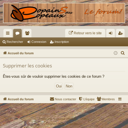
Retour vers le site
ac
or
e
on
ns
Rechercher
Connexion
Inscription
co
u
m
ne
cri
R
Accueil du forum
ur
m
br
xi
pti
e
Supprimer les cookies
c
ci
s
es
on
on
h
s
Êtes-vous sûr de vouloir supprimer les cookies de ce forum ?
e
r
c
h
Accueil du forum
Nous contacter
L’équipe
Membres
e
Développé par
phpBB
® Forum Software © phpBB Limited
r
Style par
Arty
- phpBB 3.3 par MrGaby
Traduction française officielle
©
Qiaeru
Confidentialité
|
Conditions