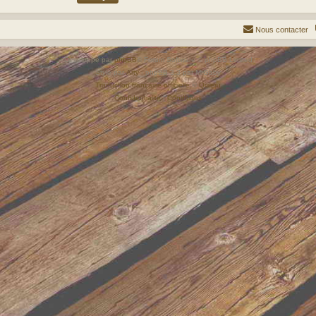
Nous contacter
Développé par
phpBB
® Forum Software © phpBB Limited
Style par
Arty
- phpBB 3.3 par MrGaby
Traduction française officielle
©
Qiaeru
Confidentialité
|
Conditions