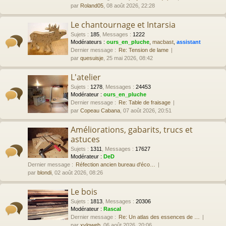
par
Roland05
, 08 août 2026, 22:28
Le chantournage et Intarsia
Sujets
:
185
,
Messages
:
1222
Modérateurs :
ours_en_pluche
,
macbast
,
assistant
Dernier message :
Re: Tension de lame
par
quesuisje
, 25 mai 2026, 08:42
L'atelier
Sujets
:
1278
,
Messages
:
24453
Modérateur :
ours_en_pluche
Dernier message :
Re: Table de fraisage
par
Copeau Cabana
, 07 août 2026, 20:51
Améliorations, gabarits, trucs et
astuces
Sujets
:
1311
,
Messages
:
17627
Modérateur :
DeD
Dernier message :
Réfection ancien bureau d'éco…
par
blondi
, 02 août 2026, 08:26
Le bois
Sujets
:
1813
,
Messages
:
20306
Modérateur :
Rascal
Dernier message :
Re: Un atlas des essences de …
par
xyloweb
, 06 août 2026, 20:06