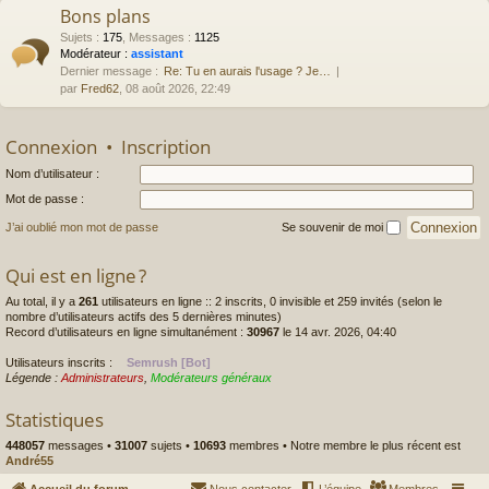
Bons plans
Sujets
:
175
,
Messages
:
1125
Modérateur :
assistant
Dernier message :
Re: Tu en aurais l'usage ? Je…
par
Fred62
, 08 août 2026, 22:49
Connexion
•
Inscription
Nom d’utilisateur :
Mot de passe :
J’ai oublié mon mot de passe
Se souvenir de moi
Qui est en ligne ?
Au total, il y a
261
utilisateurs en ligne :: 2 inscrits, 0 invisible et 259 invités (selon le
nombre d’utilisateurs actifs des 5 dernières minutes)
Record d’utilisateurs en ligne simultanément :
30967
le 14 avr. 2026, 04:40
Utilisateurs inscrits :
Semrush [Bot]
Légende :
Administrateurs
,
Modérateurs généraux
Statistiques
448057
messages •
31007
sujets •
10693
membres • Notre membre le plus récent est
André55