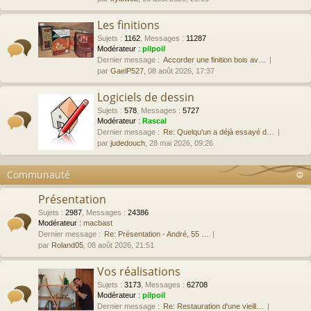
Les finitions
Sujets
:
1162
,
Messages
:
11287
Modérateur :
pilpoil
Dernier message :
Accorder une finition bois av…
par
GaelP527
, 08 août 2026, 17:37
Logiciels de dessin
Sujets
:
578
,
Messages
:
5727
Modérateur :
Rascal
Dernier message :
Re: Quelqu'un a déjà essayé d…
par
judedouch
, 28 mai 2026, 09:26
Communauté
Présentation
Sujets
:
2987
,
Messages
:
24386
Modérateur :
macbast
Dernier message :
Re: Présentation - André, 55 …
par
Roland05
, 08 août 2026, 21:51
Vos réalisations
Sujets
:
3173
,
Messages
:
62708
Modérateur :
pilpoil
Dernier message :
Re: Restauration d'une vieill…