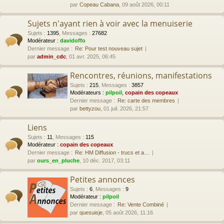
par
Copeau Cabana
, 09 août 2026, 00:11
Sujets n'ayant rien à voir avec la menuiserie
Sujets
:
1395
,
Messages
:
27682
Modérateur :
davidoffo
Dernier message :
Re: Pour test nouveau sujet
par
admin_cdc
, 01 avr. 2025, 06:45
Rencontres, réunions, manifestations
Sujets
:
215
,
Messages
:
3857
Modérateurs :
pilpoil
,
copain des copeaux
Dernier message :
Re: carte des membres
par
bettyzou
, 01 juil. 2026, 21:57
Liens
Sujets
:
11
,
Messages
:
115
Modérateur :
copain des copeaux
Dernier message :
Re: HM Diffusion - trucs et a…
par
ours_en_pluche
, 10 déc. 2017, 03:11
Petites annonces
Sujets
:
6
,
Messages
:
9
Modérateur :
pilpoil
Dernier message :
Re: Vente Combiné
par
quesuisje
, 05 août 2026, 11:16