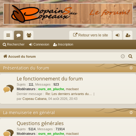
Retour vers le site
ac
or
e
on
ns
Rechercher
Connexion
Inscription
co
u
m
ne
cri
R
Accueil du forum
ur
m
br
xi
pti
e
Présentation du forum
c
ci
s
es
on
on
h
Le fonctionnement du forum
s
e
Sujets
:
111
,
Messages
:
923
Modérateurs :
ours_en_pluche
,
macbast
r
Dernier message :
Re: Les derniers arrivants du…
c
par
Copeau Cabana
, 04 août 2026, 20:43
h
e
La menuiserie en général
r
Questions générales
Sujets
:
5114
,
Messages
:
71914
Modérateurs :
ours_en_pluche
,
macbast