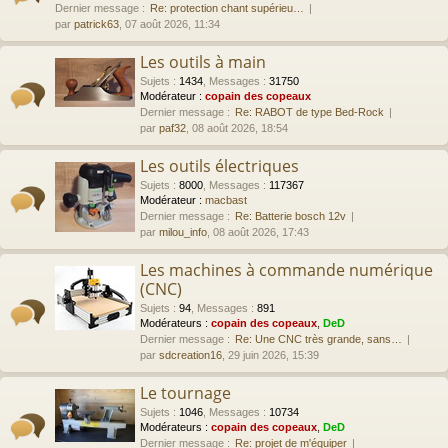
Dernier message :
Re: protection chant supérieu…
par
patrick63
, 07 août 2026, 11:34
Les outils à main
Sujets
:
1434
,
Messages
:
31750
Modérateur :
copain des copeaux
Dernier message :
Re: RABOT de type Bed-Rock
par
paf32
, 08 août 2026, 18:54
Les outils électriques
Sujets
:
8000
,
Messages
:
117367
Modérateur :
macbast
Dernier message :
Re: Batterie bosch 12v
par
milou_info
, 08 août 2026, 17:43
Les machines à commande numérique
(CNC)
Sujets
:
94
,
Messages
:
891
Modérateurs :
copain des copeaux
,
DeD
Dernier message :
Re: Une CNC très grande, sans…
par
sdcreation16
, 29 juin 2026, 15:39
Le tournage
Sujets
:
1046
,
Messages
:
10734
Modérateurs :
copain des copeaux
,
DeD
Dernier message :
Re: projet de m'équiper