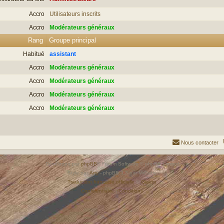
Accro
Utilisateurs inscrits
Accro
Modérateurs généraux
Rang
Groupe principal
Habitué
assistant
Accro
Modérateurs généraux
Accro
Modérateurs généraux
Accro
Modérateurs généraux
Accro
Modérateurs généraux
Nous contacter
Développé par
phpBB
® Forum Software © phpBB Limited
Style par
Arty
- phpBB 3.3 par MrGaby
Traduction française officielle
©
Qiaeru
Confidentialité
|
Conditions