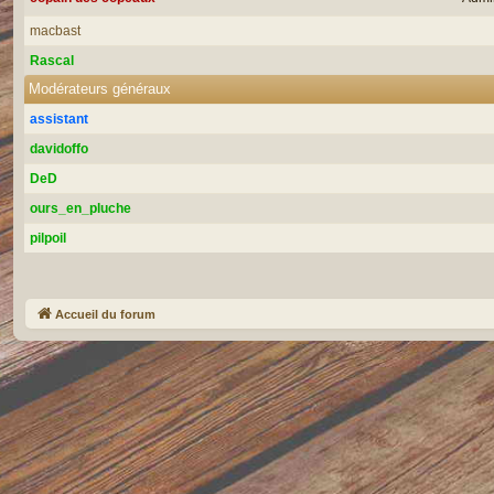
macbast
Rascal
Modérateurs généraux
assistant
davidoffo
DeD
ours_en_pluche
pilpoil
Accueil du forum