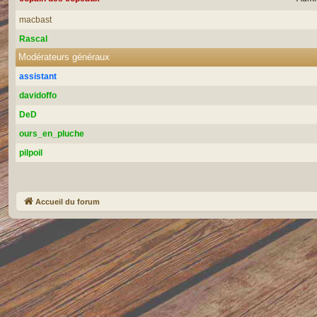
macbast
Rascal
Modérateurs généraux
assistant
davidoffo
DeD
ours_en_pluche
pilpoil
Accueil du forum