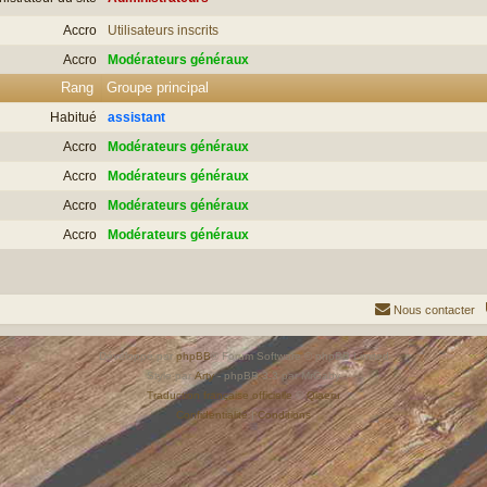
Accro
Utilisateurs inscrits
Accro
Modérateurs généraux
Rang
Groupe principal
Habitué
assistant
Accro
Modérateurs généraux
Accro
Modérateurs généraux
Accro
Modérateurs généraux
Accro
Modérateurs généraux
Nous contacter
Développé par
phpBB
® Forum Software © phpBB Limited
Style par
Arty
- phpBB 3.3 par MrGaby
Traduction française officielle
©
Qiaeru
Confidentialité
|
Conditions