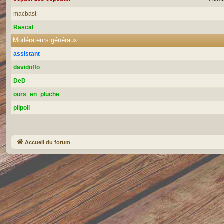
macbast
Rascal
Modérateurs généraux
assistant
davidoffo
DeD
ours_en_pluche
pilpoil
Accueil du forum