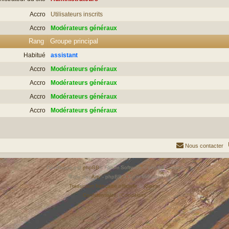
Accro
Utilisateurs inscrits
Accro
Modérateurs généraux
Rang
Groupe principal
Habitué
assistant
Accro
Modérateurs généraux
Accro
Modérateurs généraux
Accro
Modérateurs généraux
Accro
Modérateurs généraux
Nous contacter
Développé par
phpBB
® Forum Software © phpBB Limited
Style par
Arty
- phpBB 3.3 par MrGaby
Traduction française officielle
©
Qiaeru
Confidentialité
|
Conditions