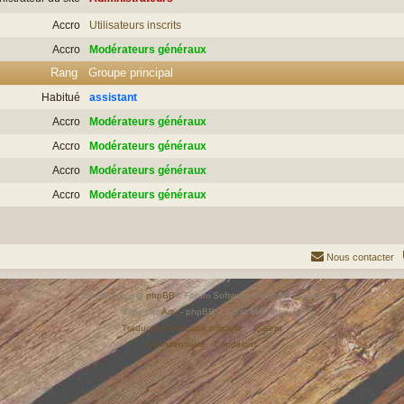
Accro
Utilisateurs inscrits
Accro
Modérateurs généraux
Rang
Groupe principal
Habitué
assistant
Accro
Modérateurs généraux
Accro
Modérateurs généraux
Accro
Modérateurs généraux
Accro
Modérateurs généraux
Nous contacter
Développé par
phpBB
® Forum Software © phpBB Limited
Style par
Arty
- phpBB 3.3 par MrGaby
Traduction française officielle
©
Qiaeru
Confidentialité
|
Conditions