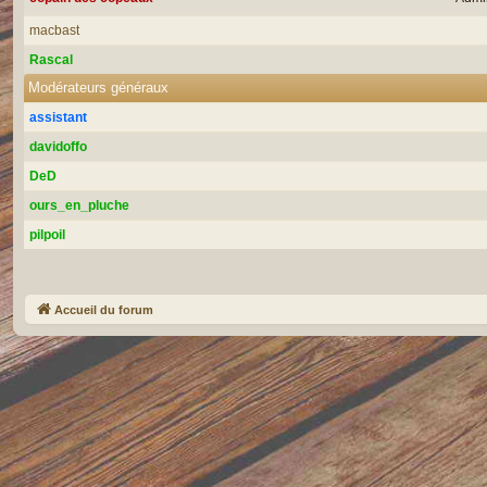
macbast
Rascal
Modérateurs généraux
assistant
davidoffo
DeD
ours_en_pluche
pilpoil
Accueil du forum