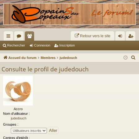
Retour vers le site
ac
or
e
on
ns
Rechercher
Connexion
Inscription
co
u
m
ne
cri
R
Accueil du forum
Membres
judedouch
ur
m
br
xi
pti
e
Consulte le profil de judedouch
c
ci
s
es
on
on
h
s
e
r
c
h
Accro
e
Nom d’utilisateur :
judedouch
r
Groupes :
Centres d’intérêt :