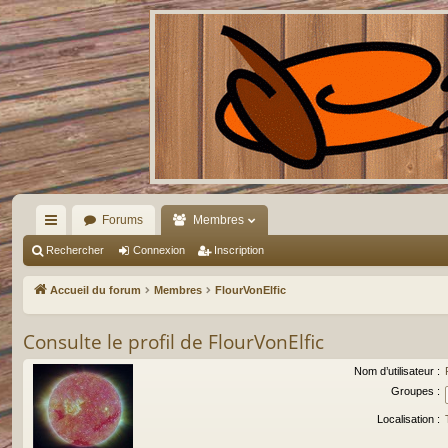
Forums
Membres
ac
Rechercher
Connexion
Inscription
co
Accueil du forum
Membres
FlourVonElfic
ur
Consulte le profil de FlourVonElfic
ci
s
Nom d’utilisateur :
Groupes :
Localisation :