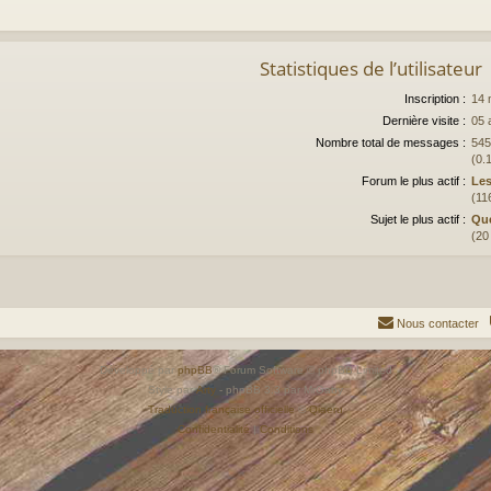
Statistiques de l’utilisateur
Inscription :
14 
Dernière visite :
05 
Nombre total de messages :
545
(0.
Forum le plus actif :
Les
(11
Sujet le plus actif :
Que
(20
Nous contacter
Développé par
phpBB
® Forum Software © phpBB Limited
Style par
Arty
- phpBB 3.3 par MrGaby
Traduction française officielle
©
Qiaeru
Confidentialité
|
Conditions