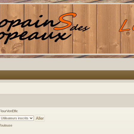
FlourVonElfic
Toulouse