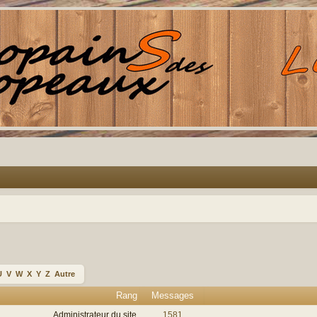
U
V
W
X
Y
Z
Autre
Rang
Messages
Administrateur du site
1581