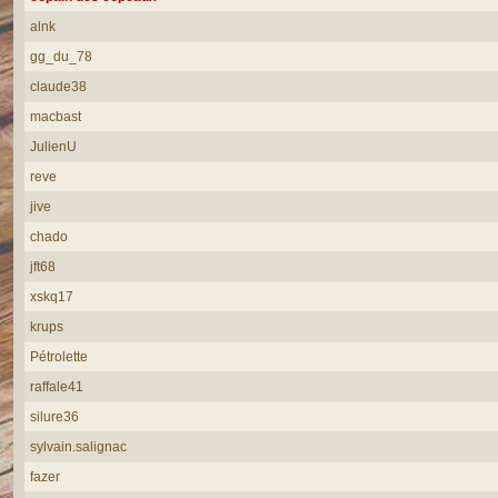
alnk
gg_du_78
claude38
macbast
JulienU
reve
jive
chado
jft68
xskq17
krups
Pétrolette
raffale41
silure36
sylvain.salignac
fazer