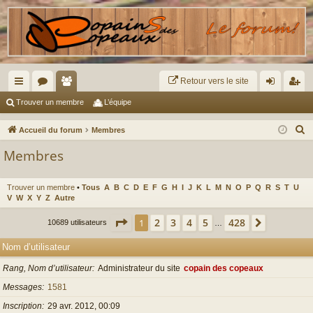
Retour vers le site
ac
or
e
on
ns
Trouver un membre
L’équipe
co
u
m
ne
cri
R
Accueil du forum
Membres
ur
m
br
xi
pti
e
Membres
c
ci
s
es
on
on
h
s
Trouver un membre
•
Tous
A
B
C
D
E
F
G
H
I
J
K
L
M
N
O
P
Q
R
S
T
U
e
V
W
X
Y
Z
Autre
r
Page
1
sur
428
2
3
4
5
428
1
Suivant
c
10689 utilisateurs
…
h
Nom d’utilisateur
e
Rang, Nom d’utilisateur
Administrateur du site
copain des copeaux
r
Messages
1581
Inscription
29 avr. 2012, 00:09