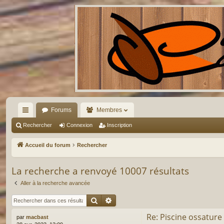
Forums
Membres
ac
Rechercher
Connexion
Inscription
co
Accueil du forum
Rechercher
ur
La recherche a renvoyé 10007 résultats
ci
Aller à la recherche avancée
s
Rechercher
Recherche avancée
Re: Piscine ossature
par
macbast