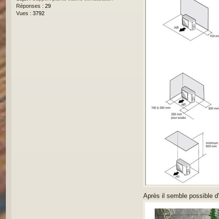
Réponses :
29
Vues :
3792
Après il semble possible d'h