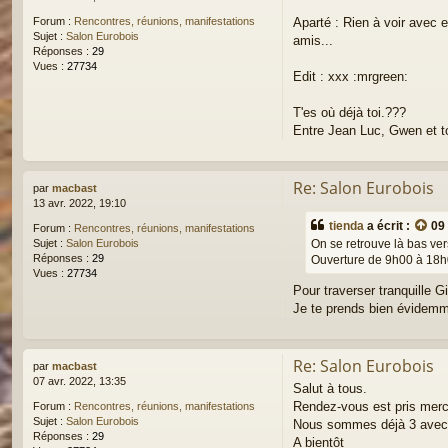
Aparté : Rien à voir avec e
Forum :
Rencontres, réunions, manifestations
Sujet :
Salon Eurobois
amis...
Réponses :
29
Vues :
27734
Edit : xxx :mrgreen:
T'es où déjà toi.???
Entre Jean Luc, Gwen et toi 
Re: Salon Eurobois
par
macbast
13 avr. 2022, 19:10
tienda
a écrit :
09 
Forum :
Rencontres, réunions, manifestations
On se retrouve là bas ver
Sujet :
Salon Eurobois
Réponses :
29
Ouverture de 9h00 à 18h00
Vues :
27734
Pour traverser tranquille G
Je te prends bien évidemm
Re: Salon Eurobois
par
macbast
07 avr. 2022, 13:35
Salut à tous.
Rendez-vous est pris mercr
Forum :
Rencontres, réunions, manifestations
Sujet :
Salon Eurobois
Nous sommes déjà 3 avec
Réponses :
29
A bientôt