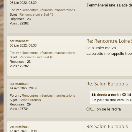
06 juin 2022, 08:39
J'emmènerai une salade de
Forum :
Rencontres, réunions, manifestations
Sujet :
Rencontre Loire Sud #8
Réponses :
23
Vues :
22282
Re: Rencontre Loire
par
macbast
06 juin 2022, 08:33
Le plumier me va...
Forum :
Rencontres, réunions, manifestations
La palette me rappelle trop
Sujet :
Rencontre Loire Sud #8
Réponses :
23
Vues :
22282
Re: Salon Eurobois
par
macbast
14 avr. 2022, 20:06
tienda
a écrit :
14 
Forum :
Rencontres, réunions, manifestations
On peut se dire vers 8h3
Sujet :
Salon Eurobois
Réponses :
29
OK... on se le redira
Vues :
27734
Re: Salon Eurobois
par
macbast
13 avr. 2022, 19:19