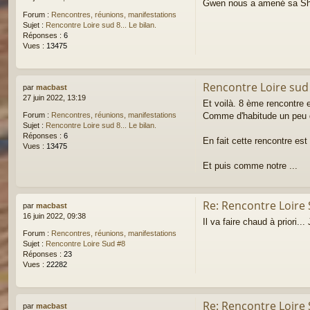
Gwen nous a amené sa Shape
Forum :
Rencontres, réunions, manifestations
Sujet :
Rencontre Loire sud 8... Le bilan.
Réponses :
6
Vues :
13475
Rencontre Loire sud 8
par
macbast
27 juin 2022, 13:19
Et voilà. 8 ème rencontre 
Comme d'habitude un peu de
Forum :
Rencontres, réunions, manifestations
Sujet :
Rencontre Loire sud 8... Le bilan.
Réponses :
6
En fait cette rencontre est
Vues :
13475
Et puis comme notre ...
Re: Rencontre Loire
par
macbast
16 juin 2022, 09:38
Il va faire chaud à priori.
Forum :
Rencontres, réunions, manifestations
Sujet :
Rencontre Loire Sud #8
Réponses :
23
Vues :
22282
Re: Rencontre Loire
par
macbast