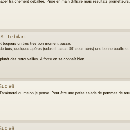
r fraîchement déballée. Prise en main difficile mais résultats prometteurs.
... Le bilan.
et toujours un très très bon moment passé.
 bois, quelques apéros (sobre il faisait 38° sous abris) une bonne bouffe et
 plutôt des retrouvailles. A force on se connaît bien.
 Sud #8
.. J'amènerai du melon je pense. Peut être une petite salade de pommes de terr
 Sud #8