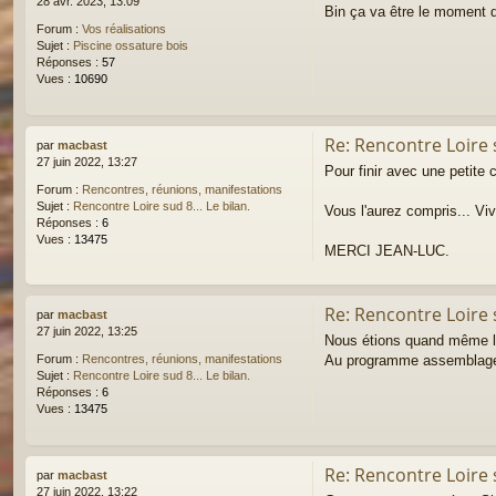
28 avr. 2023, 13:09
Bin ça va être le moment d
Forum :
Vos réalisations
Sujet :
Piscine ossature bois
Réponses :
57
Vues :
10690
Re: Rencontre Loire s
par
macbast
27 juin 2022, 13:27
Pour finir avec une petite
Forum :
Rencontres, réunions, manifestations
Sujet :
Rencontre Loire sud 8... Le bilan.
Vous l'aurez compris... Vi
Réponses :
6
Vues :
13475
MERCI JEAN-LUC.
Re: Rencontre Loire s
par
macbast
27 juin 2022, 13:25
Nous étions quand même là 
Au programme assemblage à
Forum :
Rencontres, réunions, manifestations
Sujet :
Rencontre Loire sud 8... Le bilan.
Réponses :
6
Vues :
13475
Re: Rencontre Loire s
par
macbast
27 juin 2022, 13:22