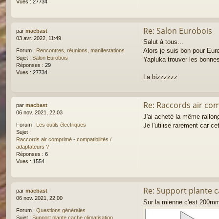
Vues :
27734
Re: Salon Eurobois
par
macbast
03 avr. 2022, 11:49
Salut à tous...
Alors je suis bon pour Eure
Forum :
Rencontres, réunions, manifestations
Sujet :
Salon Eurobois
Yapluka trouver les bonne
Réponses :
29
Vues :
27734
La bizzzzzz
Re: Raccords air com
par
macbast
06 nov. 2021, 22:03
J'ai acheté la même rallon
Je l'utilise rarement car ce
Forum :
Les outils électriques
Sujet :
Raccords air comprimé - compatibilités /
adaptateurs ?
Réponses :
6
Vues :
1554
Re: Support plante c
par
macbast
06 nov. 2021, 22:00
Sur la mienne c'est 200mm m
Forum :
Questions générales
Sujet :
Support plante cache climatisation