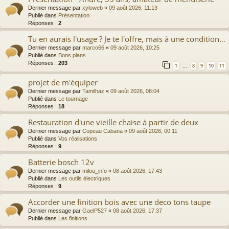
Dernier message par
xyloweb
«
09 août 2026, 11:13
Publié dans
Présentation
Réponses :
2
Tu en aurais l'usage ? Je te l'offre, mais à une condition…
Dernier message par
marco66
«
09 août 2026, 10:25
Publié dans
Bons plans
Réponses :
203
1
8
9
10
11
…
projet de m'équiper
Dernier message par
Tamilhaz
«
09 août 2026, 08:04
Publié dans
Le tournage
Réponses :
18
Restauration d'une vieille chaise à partir de deux
Dernier message par
Copeau Cabana
«
09 août 2026, 00:11
Publié dans
Vos réalisations
Réponses :
9
Batterie bosch 12v
Dernier message par
milou_info
«
08 août 2026, 17:43
Publié dans
Les outils électriques
Réponses :
9
Accorder une finition bois avec une deco tons taupe
Dernier message par
GaelP527
«
08 août 2026, 17:37
Publié dans
Les finitions