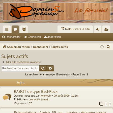
Retour vers le site
ac
or
e
on
ns
Rechercher
Connexion
Inscription
co
u
m
ne
cri
R
Accueil du forum
Rechercher
Sujets actifs
ur
m
br
xi
pti
e
Sujets actifs
c
ci
s
es
on
on
Aller à la recherche avancée
h
s
Rechercher
Recherche avancée
e
La recherche a renvoyé 18 résultats • Page
1
sur
1
r
c
Sujets
h
RABOT de type Bed-Rock
e
Dernier message par
xyloweb
«
09 août 2026, 11:16
r
Publié dans
Les outils à main
Réponses :
37
1
2
Présentation - André, 55 ans, amateur de menuiserie