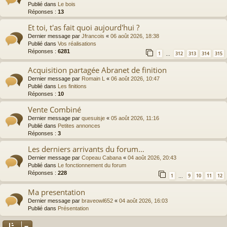
Publié dans
Le bois
Réponses :
13
Et toi, t'as fait quoi aujourd'hui ?
Dernier message par
Jfrancois
«
06 août 2026, 18:38
Publié dans
Vos réalisations
Réponses :
6281
1
312
313
314
315
…
Acquisition partagée Abranet de finition
Dernier message par
Romain L
«
06 août 2026, 10:47
Publié dans
Les finitions
Réponses :
10
Vente Combiné
Dernier message par
quesuisje
«
05 août 2026, 11:16
Publié dans
Petites annonces
Réponses :
3
Les derniers arrivants du forum…
Dernier message par
Copeau Cabana
«
04 août 2026, 20:43
Publié dans
Le fonctionnement du forum
Réponses :
228
1
9
10
11
12
…
Ma presentation
Dernier message par
braveowl652
«
04 août 2026, 16:03
Publié dans
Présentation