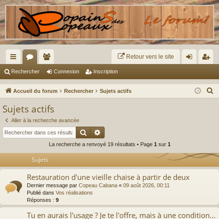
Retour vers le site
ac
or
e
on
ns
Rechercher
Connexion
Inscription
co
u
m
ne
cri
R
Accueil du forum
Rechercher
Sujets actifs
ur
m
br
xi
pti
e
Sujets actifs
c
ci
s
es
on
on
Aller à la recherche avancée
h
s
Rechercher
Recherche avancée
e
La recherche a renvoyé 19 résultats • Page
1
sur
1
r
c
Sujets
h
Restauration d'une vieille chaise à partir de deux
e
Dernier message par
Copeau Cabana
«
09 août 2026, 00:11
r
Publié dans
Vos réalisations
Réponses :
9
Tu en aurais l'usage ? Je te l'offre, mais à une condition…