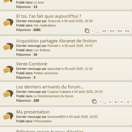
Publié dans
Le bois
Réponses :
13
Et toi, t'as fait quoi aujourd'hui ?
Dernier message par
Jfrancois
«
06 août 2026, 18:38
Publié dans
Vos réalisations
Réponses :
6281
1
312
313
314
315
…
Acquisition partagée Abranet de finition
Dernier message par
Romain L
«
06 août 2026, 10:47
Publié dans
Les finitions
Réponses :
10
Vente Combiné
Dernier message par
quesuisje
«
05 août 2026, 11:16
Publié dans
Petites annonces
Réponses :
3
Les derniers arrivants du forum…
Dernier message par
Copeau Cabana
«
04 août 2026, 20:43
Publié dans
Le fonctionnement du forum
Réponses :
228
1
9
10
11
12
…
Ma presentation
Dernier message par
braveowl652
«
04 août 2026, 16:03
Publié dans
Présentation
Réfection ancien bureau d'écolier