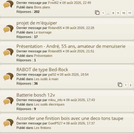
Dernier message par
Fred62
«
08 août 2026, 22:49
Publié dans
Bons plans
Réponses :
202
1
8
9
10
11
…
projet de m'équiper
Dernier message par
Roland05
«
08 août 2026, 22:28
Publié dans
Le tournage
Réponses :
17
Présentation - André, 55 ans, amateur de menuiserie
Dernier message par
Roland05
«
08 août 2026, 21:51
Publié dans
Présentation
Réponses :
1
RABOT de type Bed-Rock
Dernier message par
paf32
«
08 août 2026, 18:54
Publié dans
Les outils à main
Réponses :
36
1
2
Batterie bosch 12v
Dernier message par
milou_info
«
08 août 2026, 17:43
Publié dans
Les outils électriques
Réponses :
9
Accorder une finition bois avec une deco tons taupe
Dernier message par
GaelP527
«
08 août 2026, 17:37
Publié dans
Les finitions