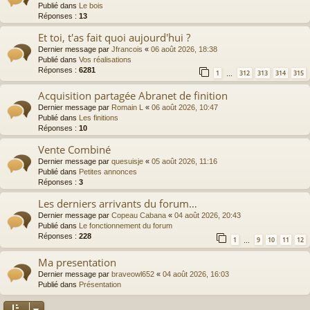
Publié dans
Le bois
Réponses :
13
Et toi, t'as fait quoi aujourd'hui ?
Dernier message par
Jfrancois
«
06 août 2026, 18:38
Publié dans
Vos réalisations
Réponses :
6281
1
312
313
314
315
…
Acquisition partagée Abranet de finition
Dernier message par
Romain L
«
06 août 2026, 10:47
Publié dans
Les finitions
Réponses :
10
Vente Combiné
Dernier message par
quesuisje
«
05 août 2026, 11:16
Publié dans
Petites annonces
Réponses :
3
Les derniers arrivants du forum…
Dernier message par
Copeau Cabana
«
04 août 2026, 20:43
Publié dans
Le fonctionnement du forum
Réponses :
228
1
9
10
11
12
…
Ma presentation
Dernier message par
braveowl652
«
04 août 2026, 16:03
Publié dans
Présentation