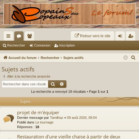
Retour vers le site
ac
or
e
on
ns
Rechercher
Connexion
Inscription
co
u
m
ne
cri
R
Accueil du forum
Rechercher
Sujets actifs
ur
m
br
xi
pti
e
Sujets actifs
c
ci
s
es
on
on
Aller à la recherche avancée
h
s
Rechercher
Recherche avancée
e
La recherche a renvoyé 18 résultats • Page
1
sur
1
r
c
Sujets
h
projet de m'équiper
e
Dernier message par
Tamilhaz
«
09 août 2026, 08:04
r
Publié dans
Le tournage
Réponses :
18
Restauration d'une vieille chaise à partir de deux