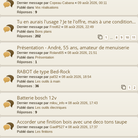
Dernier message par
Copeau Cabana
«
09 août 2026, 00:11
Publié dans
Vos réalisations
Réponses :
9
Tu en aurais l'usage ? Je te l'offre, mais à une condition…
Dernier message par
Fred62
«
08 août 2026, 22:49
Publié dans
Bons plans
Réponses :
202
1
8
9
10
11
…
Présentation - André, 55 ans, amateur de menuiserie
Dernier message par
Roland05
«
08 août 2026, 21:51
Publié dans
Présentation
Réponses :
1
RABOT de type Bed-Rock
Dernier message par
paf32
«
08 août 2026, 18:54
Publié dans
Les outils à main
Réponses :
36
1
2
Batterie bosch 12v
Dernier message par
milou_info
«
08 août 2026, 17:43
Publié dans
Les outils électriques
Réponses :
9
Accorder une finition bois avec une deco tons taupe
Dernier message par
GaelP527
«
08 août 2026, 17:37
Publié dans
Les finitions