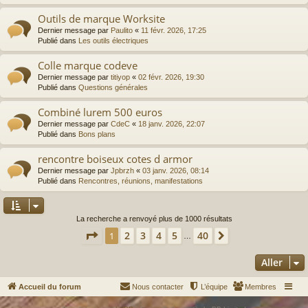
Outils de marque Worksite
Dernier message par
Paulito
«
11 févr. 2026, 17:25
Publié dans
Les outils électriques
Colle marque codeve
Dernier message par
titiyop
«
02 févr. 2026, 19:30
Publié dans
Questions générales
Combiné lurem 500 euros
Dernier message par
CdeC
«
18 janv. 2026, 22:07
Publié dans
Bons plans
rencontre boiseux cotes d armor
Dernier message par
Jpbrzh
«
03 janv. 2026, 08:14
Publié dans
Rencontres, réunions, manifestations
La recherche a renvoyé plus de 1000 résultats
Page
1
sur
40
2
3
4
5
40
1
Suivant
…
Aller
Accueil du forum
Nous contacter
L’équipe
Membres