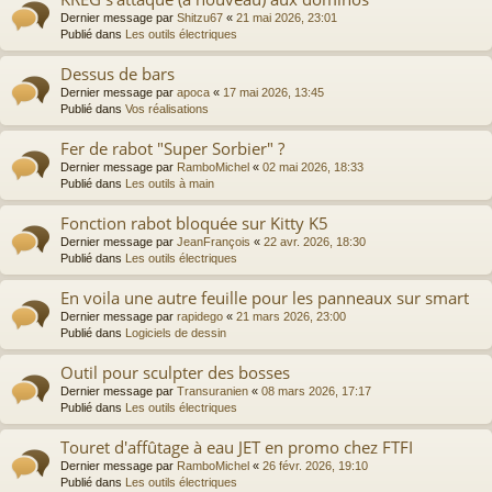
Dernier message par
Shitzu67
«
21 mai 2026, 23:01
Publié dans
Les outils électriques
Dessus de bars
Dernier message par
apoca
«
17 mai 2026, 13:45
Publié dans
Vos réalisations
Fer de rabot "Super Sorbier" ?
Dernier message par
RamboMichel
«
02 mai 2026, 18:33
Publié dans
Les outils à main
Fonction rabot bloquée sur Kitty K5
Dernier message par
JeanFrançois
«
22 avr. 2026, 18:30
Publié dans
Les outils électriques
En voila une autre feuille pour les panneaux sur smart
Dernier message par
rapidego
«
21 mars 2026, 23:00
Publié dans
Logiciels de dessin
Outil pour sculpter des bosses
Dernier message par
Transuranien
«
08 mars 2026, 17:17
Publié dans
Les outils électriques
Touret d'affûtage à eau JET en promo chez FTFI
Dernier message par
RamboMichel
«
26 févr. 2026, 19:10
Publié dans
Les outils électriques