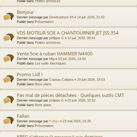
Publié dans
Petites annonces
Bonjour
Dernier message par
Dendrophore 64
«
14 juil. 2026, 21:42
Publié dans
Présentation
VDS MOTEUR SCIE A CHANTOURNER JET JSS 354
Dernier message par
philippe G
«
12 juil. 2026, 08:43
Publié dans
Petites annonces
Vente Scie à ruban HAMMER N4400
Dernier message par
Mig
«
03 juil. 2026, 14:40
Publié dans
Les outils électriques
Promo Lidl !
Dernier message par
Copeau Cabana
«
29 juin 2026, 19:53
Publié dans
Bons plans
Pas mal de pièces détachées - Quelques outils CMT
Dernier message par
philippe G
«
03 juin 2026, 15:52
Publié dans
Bons plans
Fallan
Dernier message par
Fallan
«
23 mai 2026, 01:25
Publié dans
Présentation
KREG s'attaque (à nouveau) aux dominos