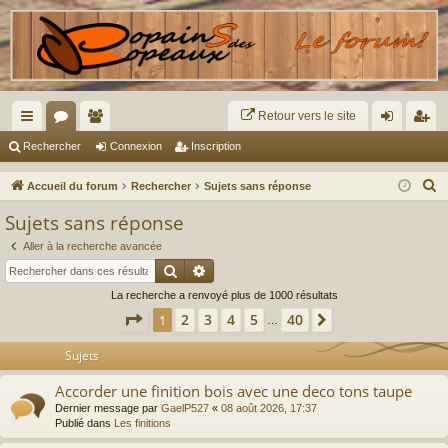
Retour vers le site
ac
or
e
on
ns
Rechercher
Connexion
Inscription
co
u
m
ne
cri
R
Accueil du forum
Rechercher
Sujets sans réponse
ur
m
br
xi
pti
e
Sujets sans réponse
c
ci
s
es
on
on
Aller à la recherche avancée
h
s
Rechercher
Recherche avancée
e
La recherche a renvoyé plus de 1000 résultats
r
Page
1
sur
40
2
3
4
5
40
1
Suivant
c
…
h
Sujets
e
r
Accorder une finition bois avec une deco tons taupe
Dernier message par
GaelP527
«
08 août 2026, 17:37
Publié dans
Les finitions