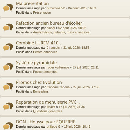
Ma presentation
Dernier message par
braveowl652
«
04 août 2026, 16:03
Publié dans
Présentation
Réfection ancien bureau d'écolier
Dernier message par
blondi
«
02 août 2026, 08:26
Publié dans
Améliorations, gabarits, trucs et astuces
Combiné LUREM 410 .
Dernier message par
Jfrancois
«
31 juil. 2026, 18:56
Publié dans
Petites annonces
Système pyramidale
Dernier message par
roger vuillermoz
«
27 juil. 2026, 21:11
Publié dans
Petites annonces
Promos chez Evolution
Dernier message par
Copeau Cabana
«
27 juil. 2026, 17:53
Publié dans
Bons plans
Réparation de menuiserie PVC...
Dernier message par
lilsaint
«
17 juil. 2026, 21:36
Publié dans
Questions générales
DON - Housse pour EQUERRE
Dernier message par
philippe G
«
15 juil. 2026, 10:49