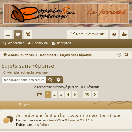
Retour vers le site
ac
or
e
on
ns
Rechercher
Connexion
Inscription
co
u
m
ne
cri
R
Accueil du forum
Rechercher
Sujets sans réponse
ur
m
br
xi
pti
e
Sujets sans réponse
c
ci
s
es
on
on
Aller à la recherche avancée
h
s
Rechercher
Recherche avancée
e
La recherche a renvoyé plus de 1000 résultats
r
Page
1
sur
40
2
3
4
5
40
1
Suivant
c
…
h
Sujets
e
r
Accorder une finition bois avec une deco tons taupe
Dernier message par
GaelP527
«
08 août 2026, 17:37
Publié dans
Les finitions