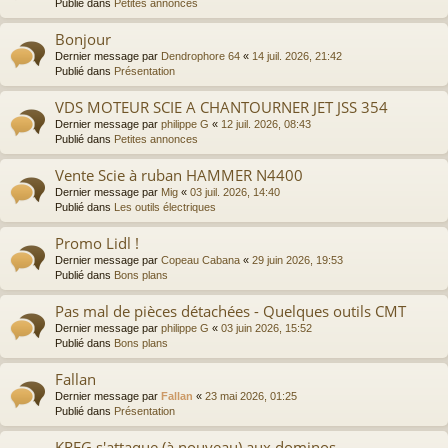
Publié dans
Petites annonces
Bonjour
Dernier message par
Dendrophore 64
«
14 juil. 2026, 21:42
Publié dans
Présentation
VDS MOTEUR SCIE A CHANTOURNER JET JSS 354
Dernier message par
philippe G
«
12 juil. 2026, 08:43
Publié dans
Petites annonces
Vente Scie à ruban HAMMER N4400
Dernier message par
Mig
«
03 juil. 2026, 14:40
Publié dans
Les outils électriques
Promo Lidl !
Dernier message par
Copeau Cabana
«
29 juin 2026, 19:53
Publié dans
Bons plans
Pas mal de pièces détachées - Quelques outils CMT
Dernier message par
philippe G
«
03 juin 2026, 15:52
Publié dans
Bons plans
Fallan
Dernier message par
Fallan
«
23 mai 2026, 01:25
Publié dans
Présentation
KREG s'attaque (à nouveau) aux dominos