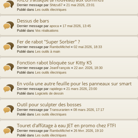
Dernier message par
Shitzu67
«
21 mai 2026, 23:01
Publié dans
Les outils électriques
Dessus de bars
Dernier message par
apoca
«
17 mai 2026, 13:45
Publié dans
Vos réalisations
Fer de rabot "Super Sorbier" ?
Dernier message par
RamboMichel
«
02 mai 2026, 18:33
Publié dans
Les outils à main
Fonction rabot bloquée sur Kitty K5
Dernier message par
JeanFrançois
«
22 avr. 2026, 18:30
Publié dans
Les outils électriques
En voila une autre feuille pour les panneaux sur smart
Dernier message par
rapidego
«
21 mars 2026, 23:00
Publié dans
Logiciels de dessin
Outil pour sculpter des bosses
Dernier message par
Transuranien
«
08 mars 2026, 17:17
Publié dans
Les outils électriques
Touret d'affûtage à eau JET en promo chez FTFI
Dernier message par
RamboMichel
«
26 févr. 2026, 19:10
Publié dans
Les outils électriques