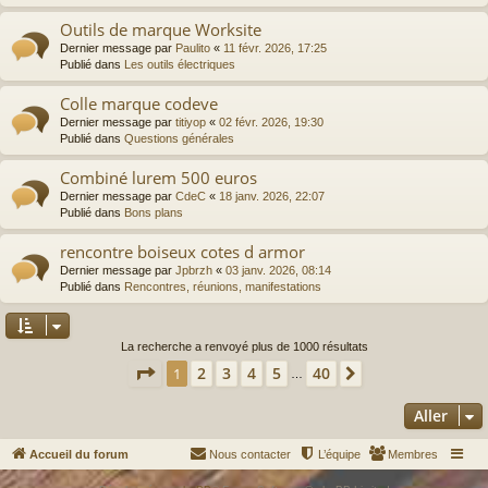
Outils de marque Worksite
Dernier message par
Paulito
«
11 févr. 2026, 17:25
Publié dans
Les outils électriques
Colle marque codeve
Dernier message par
titiyop
«
02 févr. 2026, 19:30
Publié dans
Questions générales
Combiné lurem 500 euros
Dernier message par
CdeC
«
18 janv. 2026, 22:07
Publié dans
Bons plans
rencontre boiseux cotes d armor
Dernier message par
Jpbrzh
«
03 janv. 2026, 08:14
Publié dans
Rencontres, réunions, manifestations
La recherche a renvoyé plus de 1000 résultats
Page
1
sur
40
2
3
4
5
40
1
Suivant
…
Aller
Accueil du forum
Nous contacter
L’équipe
Membres