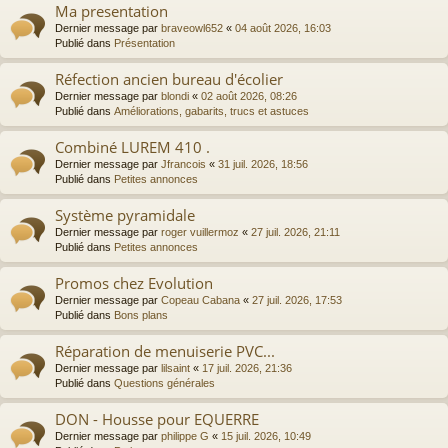
Ma presentation
Dernier message par
braveowl652
«
04 août 2026, 16:03
Publié dans
Présentation
Réfection ancien bureau d'écolier
Dernier message par
blondi
«
02 août 2026, 08:26
Publié dans
Améliorations, gabarits, trucs et astuces
Combiné LUREM 410 .
Dernier message par
Jfrancois
«
31 juil. 2026, 18:56
Publié dans
Petites annonces
Système pyramidale
Dernier message par
roger vuillermoz
«
27 juil. 2026, 21:11
Publié dans
Petites annonces
Promos chez Evolution
Dernier message par
Copeau Cabana
«
27 juil. 2026, 17:53
Publié dans
Bons plans
Réparation de menuiserie PVC...
Dernier message par
lilsaint
«
17 juil. 2026, 21:36
Publié dans
Questions générales
DON - Housse pour EQUERRE
Dernier message par
philippe G
«
15 juil. 2026, 10:49