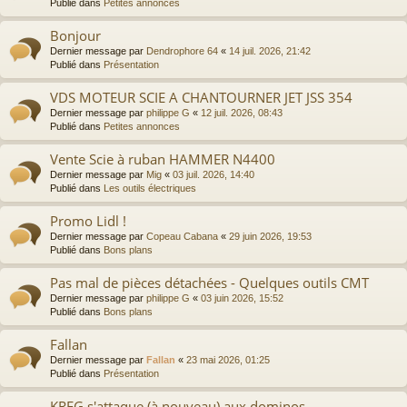
Publié dans
Petites annonces
Bonjour
Dernier message par
Dendrophore 64
«
14 juil. 2026, 21:42
Publié dans
Présentation
VDS MOTEUR SCIE A CHANTOURNER JET JSS 354
Dernier message par
philippe G
«
12 juil. 2026, 08:43
Publié dans
Petites annonces
Vente Scie à ruban HAMMER N4400
Dernier message par
Mig
«
03 juil. 2026, 14:40
Publié dans
Les outils électriques
Promo Lidl !
Dernier message par
Copeau Cabana
«
29 juin 2026, 19:53
Publié dans
Bons plans
Pas mal de pièces détachées - Quelques outils CMT
Dernier message par
philippe G
«
03 juin 2026, 15:52
Publié dans
Bons plans
Fallan
Dernier message par
Fallan
«
23 mai 2026, 01:25
Publié dans
Présentation
KREG s'attaque (à nouveau) aux dominos