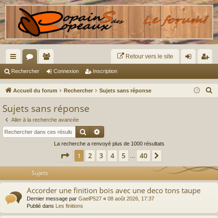
Retour vers le site
ac
or
e
on
ns
Rechercher
Connexion
Inscription
co
u
m
ne
cri
R
Accueil du forum
Rechercher
Sujets sans réponse
ur
m
br
xi
pti
e
Sujets sans réponse
c
ci
s
es
on
on
Aller à la recherche avancée
h
s
Rechercher
Recherche avancée
e
La recherche a renvoyé plus de 1000 résultats
r
Page
1
sur
40
2
3
4
5
40
1
Suivant
c
…
h
Sujets
e
r
Accorder une finition bois avec une deco tons taupe
Dernier message par
GaelP527
«
08 août 2026, 17:37
Publié dans
Les finitions