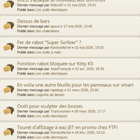
Dernier message par
Shitzu67
«
21 mai 2026, 23:01
Publié dans
Les outils électriques
Dessus de bars
Dernier message par
apoca
«
17 mai 2026, 13:45
Publié dans
Vos réalisations
Fer de rabot "Super Sorbier" ?
Dernier message par
RamboMichel
«
02 mai 2026, 18:33
Publié dans
Les outils à main
Fonction rabot bloquée sur Kitty K5
Dernier message par
JeanFrançois
«
22 avr. 2026, 18:30
Publié dans
Les outils électriques
En voila une autre feuille pour les panneaux sur smart
Dernier message par
rapidego
«
21 mars 2026, 23:00
Publié dans
Logiciels de dessin
Outil pour sculpter des bosses
Dernier message par
Transuranien
«
08 mars 2026, 17:17
Publié dans
Les outils électriques
Touret d'affûtage à eau JET en promo chez FTFI
Dernier message par
RamboMichel
«
26 févr. 2026, 19:10
Publié dans
Les outils électriques