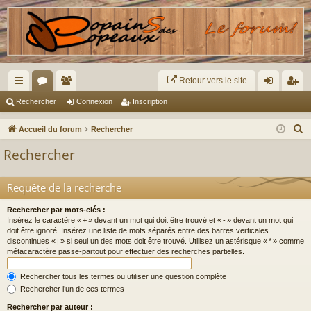
Retour vers le site
ac
or
e
on
ns
Rechercher
Connexion
Inscription
co
u
m
ne
cri
R
Accueil du forum
Rechercher
ur
m
br
xi
pti
e
Rechercher
c
ci
s
es
on
on
h
s
Requête de la recherche
e
r
Rechercher par mots-clés :
Insérez le caractère « + » devant un mot qui doit être trouvé et « - » devant un mot qui
c
doit être ignoré. Insérez une liste de mots séparés entre des barres verticales
h
discontinues « | » si seul un des mots doit être trouvé. Utilisez un astérisque « * » comme
e
métacaractère passe-partout pour effectuer des recherches partielles.
r
Rechercher tous les termes ou utiliser une question complète
Rechercher l’un de ces termes
Rechercher par auteur :