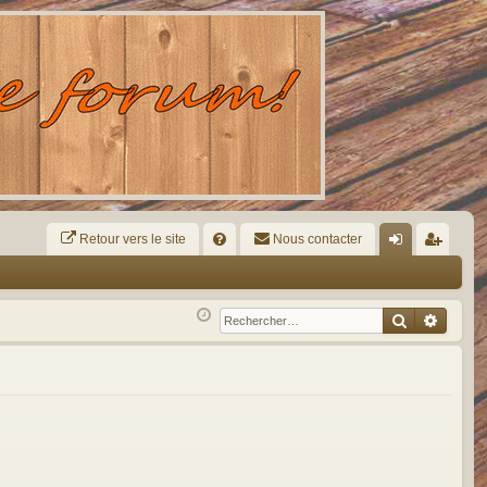
Retour vers le site
R
Nous contacter
FA
on
ns
Q
ne
cri
Recherche
Reche
xi
pti
on
on