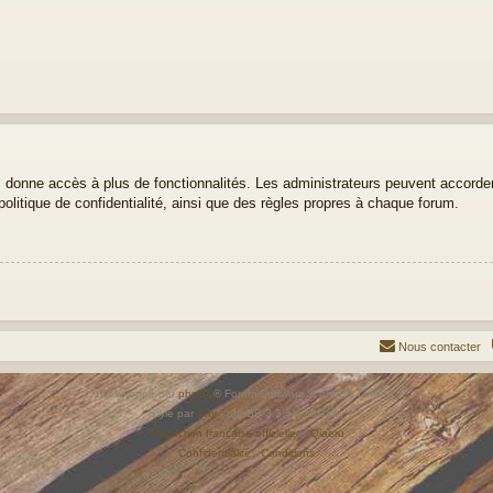
ous donne accès à plus de fonctionnalités. Les administrateurs peuvent accor
politique de confidentialité, ainsi que des règles propres à chaque forum.
Nous contacter
Développé par
phpBB
® Forum Software © phpBB Limited
Style par
Arty
- phpBB 3.3 par MrGaby
Traduction française officielle
©
Qiaeru
Confidentialité
|
Conditions