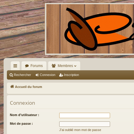
Forums
Membres
ac
Rechercher
Connexion
Inscription
co
Accueil du forum
ur
Connexion
ci
s
Nom d’utilisateur :
Mot de passe :
J’ai oublié mon mot de passe