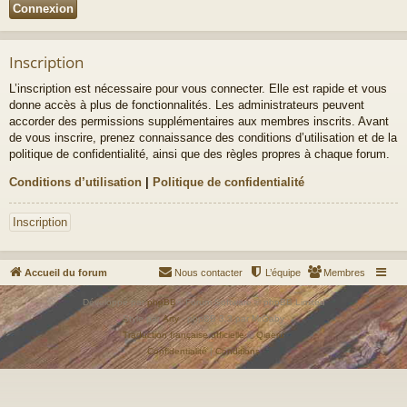
Inscription
L’inscription est nécessaire pour vous connecter. Elle est rapide et vous
donne accès à plus de fonctionnalités. Les administrateurs peuvent
accorder des permissions supplémentaires aux membres inscrits. Avant
de vous inscrire, prenez connaissance des conditions d’utilisation et de la
politique de confidentialité, ainsi que des règles propres à chaque forum.
Conditions d’utilisation
|
Politique de confidentialité
Inscription
Accueil du forum
Nous contacter
L’équipe
Membres
Développé par
phpBB
® Forum Software © phpBB Limited
Style par
Arty
- phpBB 3.3 par MrGaby
Traduction française officielle
©
Qiaeru
Confidentialité
|
Conditions