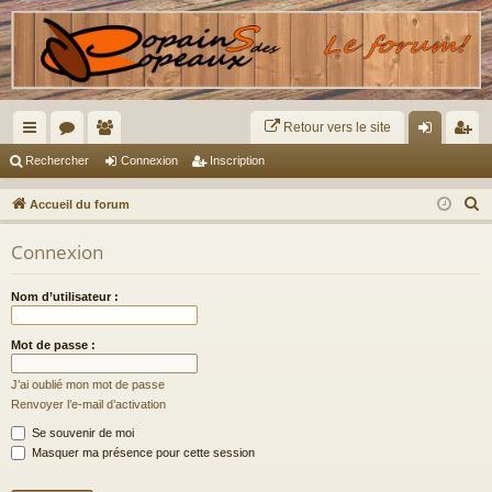
Retour vers le site
ac
or
e
on
ns
Rechercher
Connexion
Inscription
co
u
m
ne
cri
R
Accueil du forum
ur
m
br
xi
pti
e
Connexion
c
ci
s
es
on
on
h
s
Nom d’utilisateur :
e
r
Mot de passe :
c
h
J’ai oublié mon mot de passe
e
Renvoyer l’e-mail d’activation
r
Se souvenir de moi
Masquer ma présence pour cette session