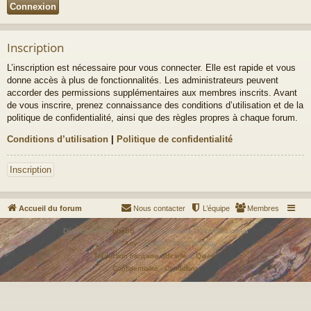
Inscription
L’inscription est nécessaire pour vous connecter. Elle est rapide et vous
donne accès à plus de fonctionnalités. Les administrateurs peuvent
accorder des permissions supplémentaires aux membres inscrits. Avant
de vous inscrire, prenez connaissance des conditions d’utilisation et de la
politique de confidentialité, ainsi que des règles propres à chaque forum.
Conditions d’utilisation
|
Politique de confidentialité
Inscription
Accueil du forum
Nous contacter
L’équipe
Membres
Développé par
phpBB
® Forum Software © phpBB Limited
Style par
Arty
- phpBB 3.3 par MrGaby
Traduction française officielle
©
Qiaeru
Confidentialité
|
Conditions