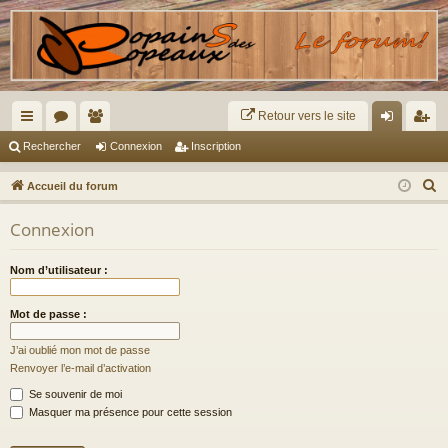
Retour vers le site
ac
or
e
on
ns
Rechercher
Connexion
Inscription
co
u
m
ne
cri
R
Accueil du forum
ur
m
br
xi
pti
e
Connexion
c
ci
s
es
on
on
h
s
Nom d’utilisateur :
e
r
Mot de passe :
c
h
J’ai oublié mon mot de passe
e
Renvoyer l’e-mail d’activation
r
Se souvenir de moi
Masquer ma présence pour cette session