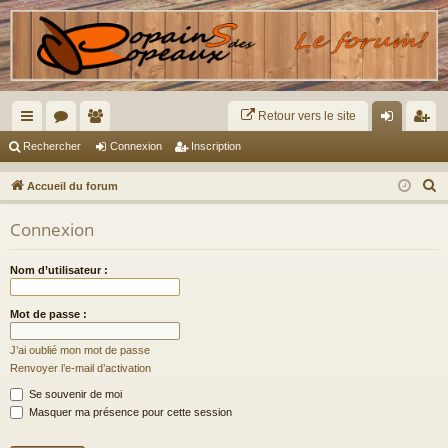
Retour vers le site
ac
or
e
on
ns
Rechercher
Connexion
Inscription
co
u
m
ne
cri
R
Accueil du forum
ur
m
br
xi
pti
e
Connexion
c
ci
s
es
on
on
h
s
Nom d’utilisateur :
e
r
Mot de passe :
c
h
J’ai oublié mon mot de passe
e
Renvoyer l’e-mail d’activation
r
Se souvenir de moi
Masquer ma présence pour cette session