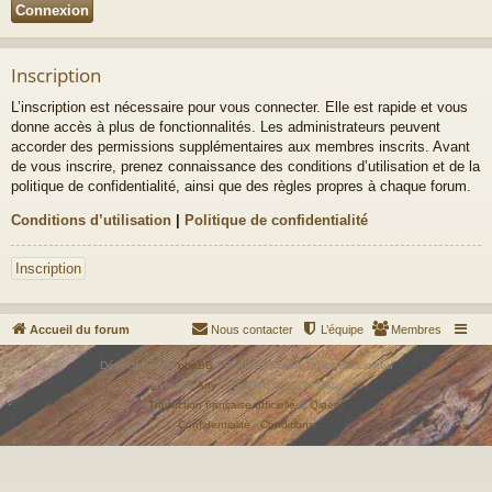
Inscription
L’inscription est nécessaire pour vous connecter. Elle est rapide et vous
donne accès à plus de fonctionnalités. Les administrateurs peuvent
accorder des permissions supplémentaires aux membres inscrits. Avant
de vous inscrire, prenez connaissance des conditions d’utilisation et de la
politique de confidentialité, ainsi que des règles propres à chaque forum.
Conditions d’utilisation
|
Politique de confidentialité
Inscription
Accueil du forum
Nous contacter
L’équipe
Membres
Développé par
phpBB
® Forum Software © phpBB Limited
Style par
Arty
- phpBB 3.3 par MrGaby
Traduction française officielle
©
Qiaeru
Confidentialité
|
Conditions