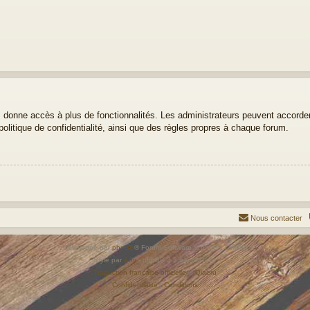
ous donne accès à plus de fonctionnalités. Les administrateurs peuvent accor
politique de confidentialité, ainsi que des règles propres à chaque forum.
Nous contacter
Développé par
phpBB
® Forum Software © phpBB Limited
Style par
Arty
- phpBB 3.3 par MrGaby
Traduction française officielle
©
Qiaeru
Confidentialité
|
Conditions