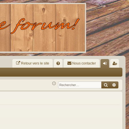
Retour vers le site
R
Nous contacter
FA
on
ns
Q
ne
cri
Recherche
Reche
xi
pti
on
on