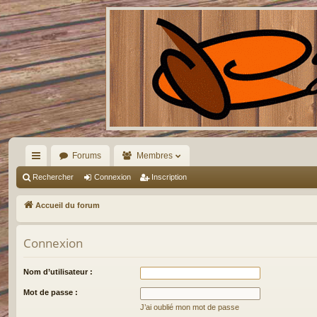
Forums
Membres
ac
Rechercher
Connexion
Inscription
co
Accueil du forum
ur
Connexion
ci
s
Nom d’utilisateur :
Mot de passe :
J’ai oublié mon mot de passe