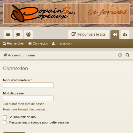
Retour vers le site
ac
or
e
on
ns
Rechercher
Connexion
Inscription
co
u
m
ne
cri
R
Accueil du forum
ur
m
br
xi
pti
e
Connexion
c
ci
s
es
on
on
h
s
Nom d’utilisateur :
e
r
Mot de passe :
c
h
J’ai oublié mon mot de passe
e
Renvoyer l’e-mail d’activation
r
Se souvenir de moi
Masquer ma présence pour cette session