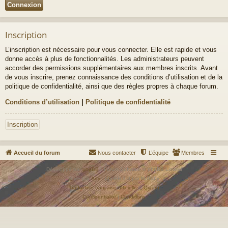
Inscription
L’inscription est nécessaire pour vous connecter. Elle est rapide et vous
donne accès à plus de fonctionnalités. Les administrateurs peuvent
accorder des permissions supplémentaires aux membres inscrits. Avant
de vous inscrire, prenez connaissance des conditions d’utilisation et de la
politique de confidentialité, ainsi que des règles propres à chaque forum.
Conditions d’utilisation
|
Politique de confidentialité
Inscription
Accueil du forum
Nous contacter
L’équipe
Membres
Développé par
phpBB
® Forum Software © phpBB Limited
Style par
Arty
- phpBB 3.3 par MrGaby
Traduction française officielle
©
Qiaeru
Confidentialité
|
Conditions