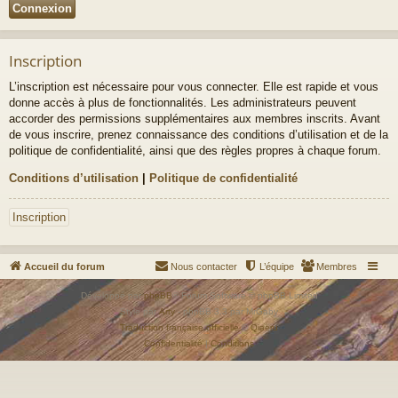
Inscription
L’inscription est nécessaire pour vous connecter. Elle est rapide et vous
donne accès à plus de fonctionnalités. Les administrateurs peuvent
accorder des permissions supplémentaires aux membres inscrits. Avant
de vous inscrire, prenez connaissance des conditions d’utilisation et de la
politique de confidentialité, ainsi que des règles propres à chaque forum.
Conditions d’utilisation
|
Politique de confidentialité
Inscription
Accueil du forum
Nous contacter
L’équipe
Membres
Développé par
phpBB
® Forum Software © phpBB Limited
Style par
Arty
- phpBB 3.3 par MrGaby
Traduction française officielle
©
Qiaeru
Confidentialité
|
Conditions