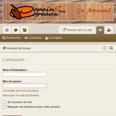
Retour vers le site
ac
or
e
on
ns
Rechercher
Connexion
Inscription
co
u
m
ne
cri
R
Accueil du forum
ur
m
br
xi
pti
e
Connexion
c
ci
s
es
on
on
h
s
Nom d’utilisateur :
e
r
Mot de passe :
c
h
J’ai oublié mon mot de passe
e
Renvoyer l’e-mail d’activation
r
Se souvenir de moi
Masquer ma présence pour cette session