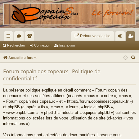
Retour vers le site
ac
or
e
on
ns
Rechercher
Connexion
Inscription
co
u
m
ne
cri
R
Accueil du forum
ur
m
br
xi
pti
e
Forum copain des copeaux - Politique de
c
ci
s
es
on
on
confidentialité
h
s
e
La présente politique explique en détail comment « Forum copain des
r
copeaux » et ses sociétés affiliées (ci-après « nous », « notre », « nos »,
c
« Forum copain des copeaux » et « https://forum.copaindescopeaux.fr »)
h
et phpBB (ci-après « ils », « eux », « leur », « logiciel phpBB »,
« www.phpbb.com », « phpBB Limited » et « équipes phpBB ») utilisent les
e
informations collectées lors de votre utilisation de ce site (ci-après « vos
r
informations »).
Vos informations sont collectées de deux manières. Lorsque vous