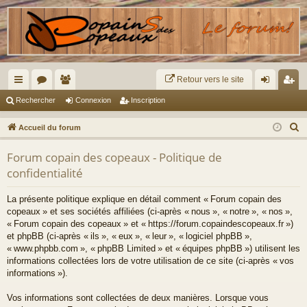
Retour vers le site
ac
or
e
on
ns
Rechercher
Connexion
Inscription
co
u
m
ne
cri
R
Accueil du forum
ur
m
br
xi
pti
e
Forum copain des copeaux - Politique de
c
ci
s
es
on
on
confidentialité
h
s
e
La présente politique explique en détail comment « Forum copain des
r
copeaux » et ses sociétés affiliées (ci-après « nous », « notre », « nos »,
c
« Forum copain des copeaux » et « https://forum.copaindescopeaux.fr »)
h
et phpBB (ci-après « ils », « eux », « leur », « logiciel phpBB »,
« www.phpbb.com », « phpBB Limited » et « équipes phpBB ») utilisent les
e
informations collectées lors de votre utilisation de ce site (ci-après « vos
r
informations »).
Vos informations sont collectées de deux manières. Lorsque vous