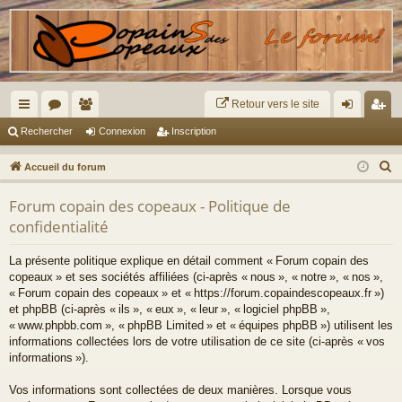
Retour vers le site
ac
or
e
on
ns
Rechercher
Connexion
Inscription
co
u
m
ne
cri
R
Accueil du forum
ur
m
br
xi
pti
e
Forum copain des copeaux - Politique de
c
ci
s
es
on
on
confidentialité
h
s
e
La présente politique explique en détail comment « Forum copain des
r
copeaux » et ses sociétés affiliées (ci-après « nous », « notre », « nos »,
c
« Forum copain des copeaux » et « https://forum.copaindescopeaux.fr »)
h
et phpBB (ci-après « ils », « eux », « leur », « logiciel phpBB »,
« www.phpbb.com », « phpBB Limited » et « équipes phpBB ») utilisent les
e
informations collectées lors de votre utilisation de ce site (ci-après « vos
r
informations »).
Vos informations sont collectées de deux manières. Lorsque vous