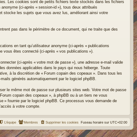
s. Les cookies sont de petits fichiers texte stockés dans les fichiers
on anonyme (ci-après « session-id »), tous deux attribués
 stocke les sujets que vous avez lus, améliorant ainsi votre
trent pas dans le périmètre de ce document, qui ne traite que des
cations en tant qu’utilisateur anonyme (ci-après « publications
ue vous êtes connecté (ci-après « vos publications »).
onnecter (ci-après « votre mot de passe »), une adresse e-mail valide
n des données applicables dans le pays qui nous héberge. Toute
tative, à la discrétion de « Forum copain des copeaux ». Dans tous les
-mails générés automatiquement par le logiciel phpBB.
iser le même mot de passe sur plusieurs sites web. Votre mot de passe
 « Forum copain des copeaux », à phpBB ou à un tiers ne vous
sse » fournie par le logiciel phpBB. Ce processus vous demande de
l’accès à votre compte.
L’équipe
Membres
Supprimer les cookies
Fuseau horaire sur
UTC+02:00