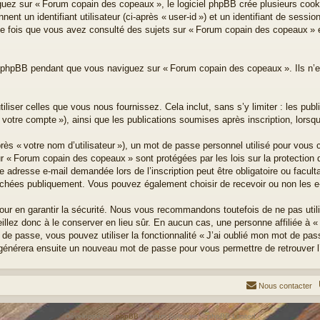
ez sur « Forum copain des copeaux », le logiciel phpBB crée plusieurs cookie
t un identifiant utilisateur (ci-après « user-id ») et un identifiant de sessi
e fois que vous avez consulté des sujets sur « Forum copain des copeaux » et
l phpBB pendant que vous naviguez sur « Forum copain des copeaux ». Ils n’en
iser celles que vous nous fournissez. Cela inclut, sans s’y limiter : les publi
votre compte »), ainsi que les publications soumises après inscription, lorsq
s « votre nom d’utilisateur »), un mot de passe personnel utilisé pour vous c
sur « Forum copain des copeaux » sont protégées par les lois sur la protectio
re adresse e-mail demandée lors de l’inscription peut être obligatoire ou facul
fichées publiquement. Vous pouvez également choisir de recevoir ou non les e
ur en garantir la sécurité. Nous vous recommandons toutefois de ne pas util
illez donc à le conserver en lieu sûr. En aucun cas, une personne affiliée à
e passe, vous pouvez utiliser la fonctionnalité « J’ai oublié mon mot de pa
pBB générera ensuite un nouveau mot de passe pour vous permettre de retrouver 
Nous contacter
Développé par
phpBB
® Forum Software © phpBB Limited