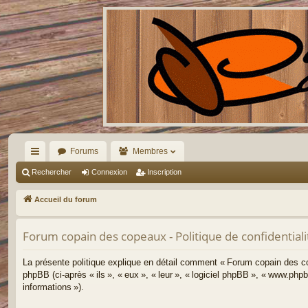
Forums
Membres
ac
Rechercher
Connexion
Inscription
co
Accueil du forum
ur
Forum copain des copeaux - Politique de confidentiali
ci
s
La présente politique explique en détail comment « Forum copain des cop
phpBB (ci-après « ils », « eux », « leur », « logiciel phpBB », « www.php
informations »).