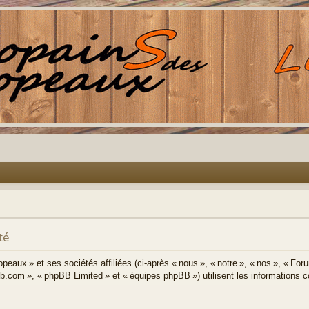
té
eaux » et ses sociétés affiliées (ci-après « nous », « notre », « nos », « Fo
bb.com », « phpBB Limited » et « équipes phpBB ») utilisent les informations col