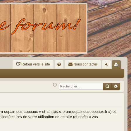
Retour vers le site
R
Nous contacter
FA
on
ns
Q
ne
cri
Recherche
Reche
xi
pti
on
on
rum copain des copeaux » et « https://forum.copaindescopeaux.fr ») et
lectées lors de votre utilisation de ce site (ci-après « vos