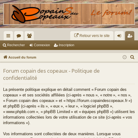
Retour vers le site
ac
or
e
on
ns
Rechercher
Connexion
Inscription
co
u
m
ne
cri
R
Accueil du forum
ur
m
br
xi
pti
e
Forum copain des copeaux - Politique de
c
ci
s
es
on
on
confidentialité
h
s
e
La présente politique explique en détail comment « Forum copain des
r
copeaux » et ses sociétés affiliées (ci-après « nous », « notre », « nos »,
c
« Forum copain des copeaux » et « https://forum.copaindescopeaux.fr »)
h
et phpBB (ci-après « ils », « eux », « leur », « logiciel phpBB »,
« www.phpbb.com », « phpBB Limited » et « équipes phpBB ») utilisent les
e
informations collectées lors de votre utilisation de ce site (ci-après « vos
r
informations »).
Vos informations sont collectées de deux manières. Lorsque vous