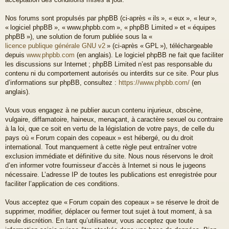
Nos forums sont propulsés par phpBB (ci-après « ils », « eux », « leur »,
« logiciel phpBB », « www.phpbb.com », « phpBB Limited » et « équipes
phpBB »), une solution de forum publiée sous la «
licence publique générale GNU v2
» (ci-après « GPL »), téléchargeable
depuis
www.phpbb.com
(en anglais). Le logiciel phpBB ne fait que faciliter
les discussions sur Internet ; phpBB Limited n’est pas responsable du
contenu ni du comportement autorisés ou interdits sur ce site. Pour plus
d’informations sur phpBB, consultez :
https://www.phpbb.com/
(en
anglais).
Vous vous engagez à ne publier aucun contenu injurieux, obscène,
vulgaire, diffamatoire, haineux, menaçant, à caractère sexuel ou contraire
à la loi, que ce soit en vertu de la législation de votre pays, de celle du
pays où « Forum copain des copeaux » est hébergé, ou du droit
international. Tout manquement à cette règle peut entraîner votre
exclusion immédiate et définitive du site. Nous nous réservons le droit
d’en informer votre fournisseur d’accès à Internet si nous le jugeons
nécessaire. L’adresse IP de toutes les publications est enregistrée pour
faciliter l’application de ces conditions.
Vous acceptez que « Forum copain des copeaux » se réserve le droit de
supprimer, modifier, déplacer ou fermer tout sujet à tout moment, à sa
seule discrétion. En tant qu’utilisateur, vous acceptez que toute