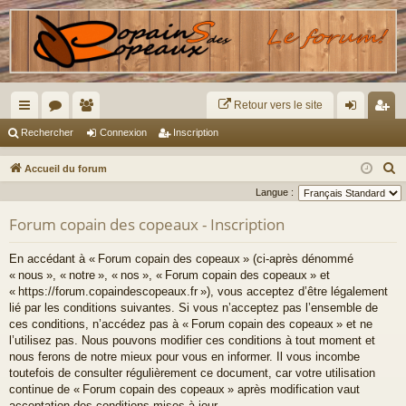
Retour vers le site
ac
or
e
on
ns
Rechercher
Connexion
Inscription
co
u
m
ne
cri
R
Accueil du forum
ur
m
br
xi
pti
e
Langue :
c
ci
s
es
on
on
Forum copain des copeaux - Inscription
h
s
e
En accédant à « Forum copain des copeaux » (ci-après dénommé
r
« nous », « notre », « nos », « Forum copain des copeaux » et
c
« https://forum.copaindescopeaux.fr »), vous acceptez d’être légalement
lié par les conditions suivantes. Si vous n’acceptez pas l’ensemble de
h
ces conditions, n’accédez pas à « Forum copain des copeaux » et ne
e
l’utilisez pas. Nous pouvons modifier ces conditions à tout moment et
r
nous ferons de notre mieux pour vous en informer. Il vous incombe
toutefois de consulter régulièrement ce document, car votre utilisation
continue de « Forum copain des copeaux » après modification vaut
acceptation des conditions mises à jour.