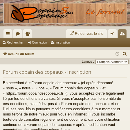
Retour vers le site
ac
or
e
on
ns
Rechercher
Connexion
Inscription
co
u
m
ne
cri
R
Accueil du forum
ur
m
br
xi
pti
e
Langue :
c
ci
s
es
on
on
Forum copain des copeaux - Inscription
h
s
e
En accédant à « Forum copain des copeaux » (ci-après dénommé
r
« nous », « notre », « nos », « Forum copain des copeaux » et
c
« https://forum.copaindescopeaux.fr »), vous acceptez d’être légalement
lié par les conditions suivantes. Si vous n’acceptez pas l’ensemble de
h
ces conditions, n’accédez pas à « Forum copain des copeaux » et ne
e
l’utilisez pas. Nous pouvons modifier ces conditions à tout moment et
r
nous ferons de notre mieux pour vous en informer. Il vous incombe
toutefois de consulter régulièrement ce document, car votre utilisation
continue de « Forum copain des copeaux » après modification vaut
acceptation des conditions mises à jour.