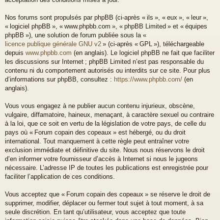
Nos forums sont propulsés par phpBB (ci-après « ils », « eux », « leur »,
« logiciel phpBB », « www.phpbb.com », « phpBB Limited » et « équipes
phpBB »), une solution de forum publiée sous la «
licence publique générale GNU v2
» (ci-après « GPL »), téléchargeable
depuis
www.phpbb.com
(en anglais). Le logiciel phpBB ne fait que faciliter
les discussions sur Internet ; phpBB Limited n’est pas responsable du
contenu ni du comportement autorisés ou interdits sur ce site. Pour plus
d’informations sur phpBB, consultez :
https://www.phpbb.com/
(en
anglais).
Vous vous engagez à ne publier aucun contenu injurieux, obscène,
vulgaire, diffamatoire, haineux, menaçant, à caractère sexuel ou contraire
à la loi, que ce soit en vertu de la législation de votre pays, de celle du
pays où « Forum copain des copeaux » est hébergé, ou du droit
international. Tout manquement à cette règle peut entraîner votre
exclusion immédiate et définitive du site. Nous nous réservons le droit
d’en informer votre fournisseur d’accès à Internet si nous le jugeons
nécessaire. L’adresse IP de toutes les publications est enregistrée pour
faciliter l’application de ces conditions.
Vous acceptez que « Forum copain des copeaux » se réserve le droit de
supprimer, modifier, déplacer ou fermer tout sujet à tout moment, à sa
seule discrétion. En tant qu’utilisateur, vous acceptez que toute