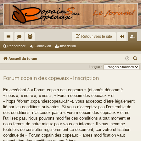
Retour vers le site
ac
or
e
on
ns
Rechercher
Connexion
Inscription
co
u
m
ne
cri
R
Accueil du forum
ur
m
br
xi
pti
e
Langue :
c
ci
s
es
on
on
Forum copain des copeaux - Inscription
h
s
e
En accédant à « Forum copain des copeaux » (ci-après dénommé
r
« nous », « notre », « nos », « Forum copain des copeaux » et
c
« https://forum.copaindescopeaux.fr »), vous acceptez d’être légalement
lié par les conditions suivantes. Si vous n’acceptez pas l’ensemble de
h
ces conditions, n’accédez pas à « Forum copain des copeaux » et ne
e
l’utilisez pas. Nous pouvons modifier ces conditions à tout moment et
r
nous ferons de notre mieux pour vous en informer. Il vous incombe
toutefois de consulter régulièrement ce document, car votre utilisation
continue de « Forum copain des copeaux » après modification vaut
acceptation des conditions mises à jour.