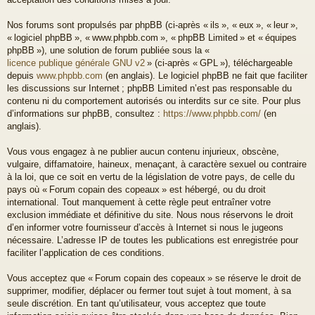
Nos forums sont propulsés par phpBB (ci-après « ils », « eux », « leur »,
« logiciel phpBB », « www.phpbb.com », « phpBB Limited » et « équipes
phpBB »), une solution de forum publiée sous la «
licence publique générale GNU v2
» (ci-après « GPL »), téléchargeable
depuis
www.phpbb.com
(en anglais). Le logiciel phpBB ne fait que faciliter
les discussions sur Internet ; phpBB Limited n’est pas responsable du
contenu ni du comportement autorisés ou interdits sur ce site. Pour plus
d’informations sur phpBB, consultez :
https://www.phpbb.com/
(en
anglais).
Vous vous engagez à ne publier aucun contenu injurieux, obscène,
vulgaire, diffamatoire, haineux, menaçant, à caractère sexuel ou contraire
à la loi, que ce soit en vertu de la législation de votre pays, de celle du
pays où « Forum copain des copeaux » est hébergé, ou du droit
international. Tout manquement à cette règle peut entraîner votre
exclusion immédiate et définitive du site. Nous nous réservons le droit
d’en informer votre fournisseur d’accès à Internet si nous le jugeons
nécessaire. L’adresse IP de toutes les publications est enregistrée pour
faciliter l’application de ces conditions.
Vous acceptez que « Forum copain des copeaux » se réserve le droit de
supprimer, modifier, déplacer ou fermer tout sujet à tout moment, à sa
seule discrétion. En tant qu’utilisateur, vous acceptez que toute