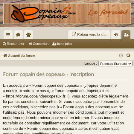
Retour vers le site
ac
or
e
on
ns
Rechercher
Connexion
Inscription
co
u
m
ne
cri
R
Accueil du forum
ur
m
br
xi
pti
e
Langue :
c
ci
s
es
on
on
Forum copain des copeaux - Inscription
h
s
e
En accédant à « Forum copain des copeaux » (ci-après dénommé
r
« nous », « notre », « nos », « Forum copain des copeaux » et
c
« https://forum.copaindescopeaux.fr »), vous acceptez d’être légalement
lié par les conditions suivantes. Si vous n’acceptez pas l’ensemble de
h
ces conditions, n’accédez pas à « Forum copain des copeaux » et ne
e
l’utilisez pas. Nous pouvons modifier ces conditions à tout moment et
r
nous ferons de notre mieux pour vous en informer. Il vous incombe
toutefois de consulter régulièrement ce document, car votre utilisation
continue de « Forum copain des copeaux » après modification vaut
acceptation des conditions mises à jour.