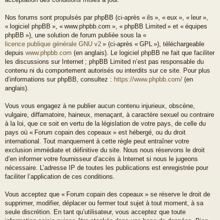
Nos forums sont propulsés par phpBB (ci-après « ils », « eux », « leur »,
« logiciel phpBB », « www.phpbb.com », « phpBB Limited » et « équipes
phpBB »), une solution de forum publiée sous la «
licence publique générale GNU v2
» (ci-après « GPL »), téléchargeable
depuis
www.phpbb.com
(en anglais). Le logiciel phpBB ne fait que faciliter
les discussions sur Internet ; phpBB Limited n’est pas responsable du
contenu ni du comportement autorisés ou interdits sur ce site. Pour plus
d’informations sur phpBB, consultez :
https://www.phpbb.com/
(en
anglais).
Vous vous engagez à ne publier aucun contenu injurieux, obscène,
vulgaire, diffamatoire, haineux, menaçant, à caractère sexuel ou contraire
à la loi, que ce soit en vertu de la législation de votre pays, de celle du
pays où « Forum copain des copeaux » est hébergé, ou du droit
international. Tout manquement à cette règle peut entraîner votre
exclusion immédiate et définitive du site. Nous nous réservons le droit
d’en informer votre fournisseur d’accès à Internet si nous le jugeons
nécessaire. L’adresse IP de toutes les publications est enregistrée pour
faciliter l’application de ces conditions.
Vous acceptez que « Forum copain des copeaux » se réserve le droit de
supprimer, modifier, déplacer ou fermer tout sujet à tout moment, à sa
seule discrétion. En tant qu’utilisateur, vous acceptez que toute