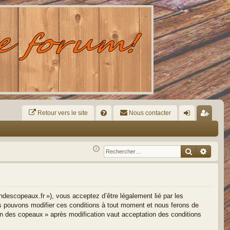
Retour vers le site
R
Nous contacter
FA
on
ns
Q
ne
cri
Recherche
Reche
xi
pti
on
on
descopeaux.fr »), vous acceptez d’être légalement lié par les
us pouvons modifier ces conditions à tout moment et nous ferons de
in des copeaux » après modification vaut acceptation des conditions