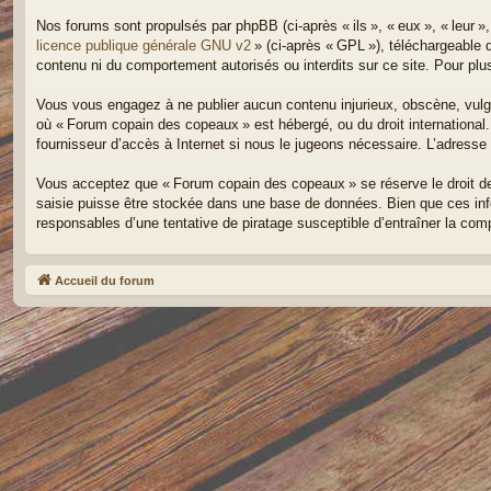
Nos forums sont propulsés par phpBB (ci-après « ils », « eux », « leur 
licence publique générale GNU v2
» (ci-après « GPL »), téléchargeable
contenu ni du comportement autorisés ou interdits sur ce site. Pour pl
Vous vous engagez à ne publier aucun contenu injurieux, obscène, vulgair
où « Forum copain des copeaux » est hébergé, ou du droit international.
fournisseur d’accès à Internet si nous le jugeons nécessaire. L’adresse I
Vous acceptez que « Forum copain des copeaux » se réserve le droit de s
saisie puisse être stockée dans une base de données. Bien que ces in
responsables d’une tentative de piratage susceptible d’entraîner la co
Accueil du forum