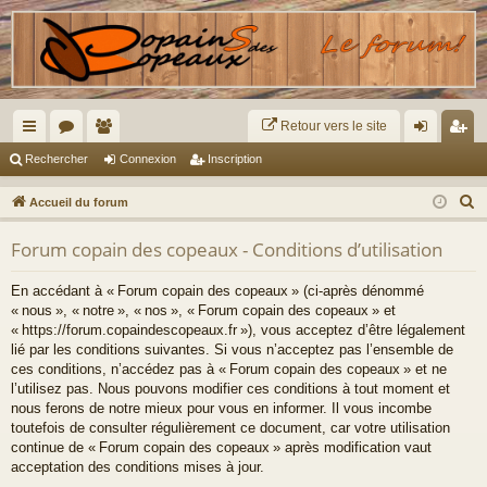
Retour vers le site
ac
or
e
on
ns
Rechercher
Connexion
Inscription
co
u
m
ne
cri
R
Accueil du forum
ur
m
br
xi
pti
e
Forum copain des copeaux - Conditions d’utilisation
c
ci
s
es
on
on
h
s
En accédant à « Forum copain des copeaux » (ci-après dénommé
e
« nous », « notre », « nos », « Forum copain des copeaux » et
r
« https://forum.copaindescopeaux.fr »), vous acceptez d’être légalement
c
lié par les conditions suivantes. Si vous n’acceptez pas l’ensemble de
ces conditions, n’accédez pas à « Forum copain des copeaux » et ne
h
l’utilisez pas. Nous pouvons modifier ces conditions à tout moment et
e
nous ferons de notre mieux pour vous en informer. Il vous incombe
r
toutefois de consulter régulièrement ce document, car votre utilisation
continue de « Forum copain des copeaux » après modification vaut
acceptation des conditions mises à jour.