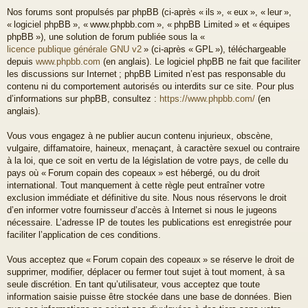
Nos forums sont propulsés par phpBB (ci-après « ils », « eux », « leur »,
« logiciel phpBB », « www.phpbb.com », « phpBB Limited » et « équipes
phpBB »), une solution de forum publiée sous la «
licence publique générale GNU v2
» (ci-après « GPL »), téléchargeable
depuis
www.phpbb.com
(en anglais). Le logiciel phpBB ne fait que faciliter
les discussions sur Internet ; phpBB Limited n’est pas responsable du
contenu ni du comportement autorisés ou interdits sur ce site. Pour plus
d’informations sur phpBB, consultez :
https://www.phpbb.com/
(en
anglais).
Vous vous engagez à ne publier aucun contenu injurieux, obscène,
vulgaire, diffamatoire, haineux, menaçant, à caractère sexuel ou contraire
à la loi, que ce soit en vertu de la législation de votre pays, de celle du
pays où « Forum copain des copeaux » est hébergé, ou du droit
international. Tout manquement à cette règle peut entraîner votre
exclusion immédiate et définitive du site. Nous nous réservons le droit
d’en informer votre fournisseur d’accès à Internet si nous le jugeons
nécessaire. L’adresse IP de toutes les publications est enregistrée pour
faciliter l’application de ces conditions.
Vous acceptez que « Forum copain des copeaux » se réserve le droit de
supprimer, modifier, déplacer ou fermer tout sujet à tout moment, à sa
seule discrétion. En tant qu’utilisateur, vous acceptez que toute
information saisie puisse être stockée dans une base de données. Bien