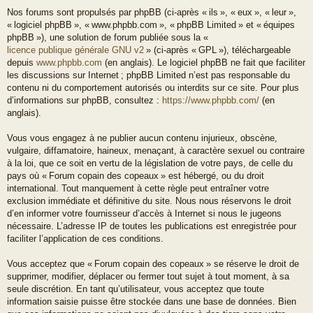
Nos forums sont propulsés par phpBB (ci-après « ils », « eux », « leur »,
« logiciel phpBB », « www.phpbb.com », « phpBB Limited » et « équipes
phpBB »), une solution de forum publiée sous la «
licence publique générale GNU v2
» (ci-après « GPL »), téléchargeable
depuis
www.phpbb.com
(en anglais). Le logiciel phpBB ne fait que faciliter
les discussions sur Internet ; phpBB Limited n’est pas responsable du
contenu ni du comportement autorisés ou interdits sur ce site. Pour plus
d’informations sur phpBB, consultez :
https://www.phpbb.com/
(en
anglais).
Vous vous engagez à ne publier aucun contenu injurieux, obscène,
vulgaire, diffamatoire, haineux, menaçant, à caractère sexuel ou contraire
à la loi, que ce soit en vertu de la législation de votre pays, de celle du
pays où « Forum copain des copeaux » est hébergé, ou du droit
international. Tout manquement à cette règle peut entraîner votre
exclusion immédiate et définitive du site. Nous nous réservons le droit
d’en informer votre fournisseur d’accès à Internet si nous le jugeons
nécessaire. L’adresse IP de toutes les publications est enregistrée pour
faciliter l’application de ces conditions.
Vous acceptez que « Forum copain des copeaux » se réserve le droit de
supprimer, modifier, déplacer ou fermer tout sujet à tout moment, à sa
seule discrétion. En tant qu’utilisateur, vous acceptez que toute
information saisie puisse être stockée dans une base de données. Bien