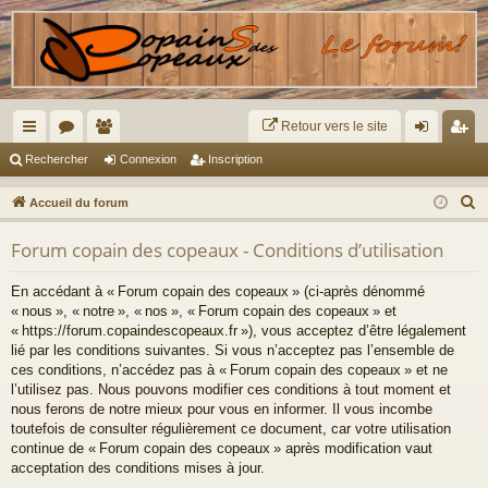
Retour vers le site
ac
or
e
on
ns
Rechercher
Connexion
Inscription
co
u
m
ne
cri
R
Accueil du forum
ur
m
br
xi
pti
e
Forum copain des copeaux - Conditions d’utilisation
c
ci
s
es
on
on
h
s
En accédant à « Forum copain des copeaux » (ci-après dénommé
e
« nous », « notre », « nos », « Forum copain des copeaux » et
r
« https://forum.copaindescopeaux.fr »), vous acceptez d’être légalement
c
lié par les conditions suivantes. Si vous n’acceptez pas l’ensemble de
ces conditions, n’accédez pas à « Forum copain des copeaux » et ne
h
l’utilisez pas. Nous pouvons modifier ces conditions à tout moment et
e
nous ferons de notre mieux pour vous en informer. Il vous incombe
r
toutefois de consulter régulièrement ce document, car votre utilisation
continue de « Forum copain des copeaux » après modification vaut
acceptation des conditions mises à jour.