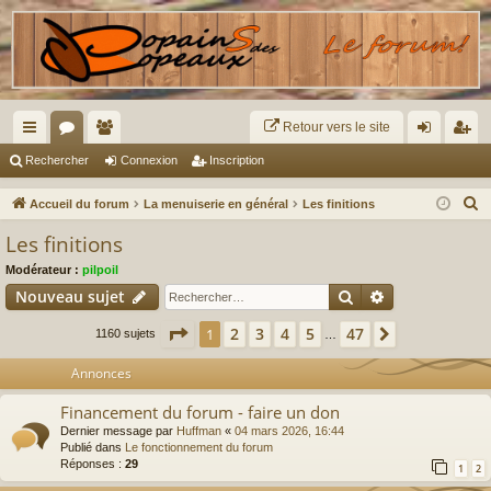
Retour vers le site
ac
or
e
on
ns
Rechercher
Connexion
Inscription
co
u
m
ne
cri
R
Accueil du forum
La menuiserie en général
Les finitions
ur
m
br
xi
pti
e
Les finitions
c
ci
s
es
on
on
Modérateur :
pilpoil
h
s
Rechercher
Recherche av
Nouveau sujet
e
r
Page
1
sur
47
2
3
4
5
47
1
Suivant
1160 sujets
…
c
Annonces
h
e
Financement du forum - faire un don
r
Dernier message par
Huffman
«
04 mars 2026, 16:44
Publié dans
Le fonctionnement du forum
Réponses :
29
1
2