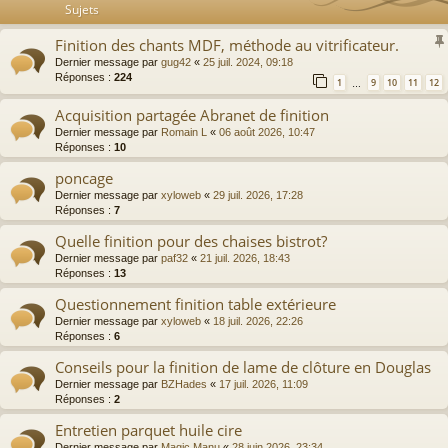
Sujets
Finition des chants MDF, méthode au vitrificateur.
Dernier message par
gug42
«
25 juil. 2024, 09:18
Réponses :
224
1
9
10
11
12
…
Acquisition partagée Abranet de finition
Dernier message par
Romain L
«
06 août 2026, 10:47
Réponses :
10
poncage
Dernier message par
xyloweb
«
29 juil. 2026, 17:28
Réponses :
7
Quelle finition pour des chaises bistrot?
Dernier message par
paf32
«
21 juil. 2026, 18:43
Réponses :
13
Questionnement finition table extérieure
Dernier message par
xyloweb
«
18 juil. 2026, 22:26
Réponses :
6
Conseils pour la finition de lame de clôture en Douglas
Dernier message par
BZHades
«
17 juil. 2026, 11:09
Réponses :
2
Entretien parquet huile cire
Dernier message par
Magic Manu
«
28 juin 2026, 23:34