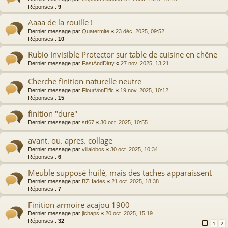
Réponses :
9
Aaaa de la rouille !
Dernier message par
Quatermite
«
23 déc. 2025, 09:52
Réponses :
10
Rubio Invisible Protector sur table de cuisine en chêne
Dernier message par
FastAndDirty
«
27 nov. 2025, 13:21
Cherche finition naturelle neutre
Dernier message par
FlourVonElfic
«
19 nov. 2025, 10:12
Réponses :
15
finition "dure"
Dernier message par
stf67
«
30 oct. 2025, 10:55
avant. ou. apres. collage
Dernier message par
villalobos
«
30 oct. 2025, 10:34
Réponses :
6
Meuble supposé huilé, mais des taches apparaissent
Dernier message par
BZHades
«
21 oct. 2025, 18:38
Réponses :
7
Finition armoire acajou 1900
Dernier message par
jlchaps
«
20 oct. 2025, 15:19
Réponses :
32
1
2