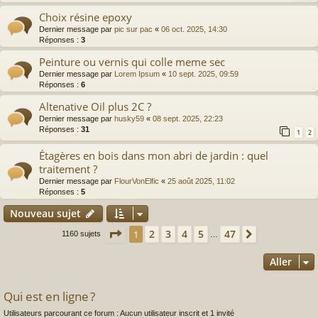
Choix résine epoxy
Dernier message par
pic sur pac
«
06 oct. 2025, 14:30
Réponses :
3
Peinture ou vernis qui colle meme sec
Dernier message par
Lorem Ipsum
«
10 sept. 2025, 09:59
Réponses :
6
Altenative Oil plus 2C ?
Dernier message par
husky59
«
08 sept. 2025, 22:23
Réponses :
31
1
2
Étagères en bois dans mon abri de jardin : quel
traitement ?
Dernier message par
FlourVonElfic
«
25 août 2025, 11:02
Réponses :
5
Nouveau sujet
Page
1
sur
47
2
3
4
5
47
1
Suivant
1160 sujets
…
Aller
Qui est en ligne ?
Utilisateurs parcourant ce forum : Aucun utilisateur inscrit et 1 invité