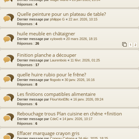
Réponses :
4
Quelle peinture pour un plateau de table?
Dernier message par
philippe G
«
22 avr. 2026, 10:15
Réponses :
4
huile meuble en châtaigner
Dernier message par
xyloweb
«
20 mars 2026, 18:15
Réponses :
26
1
2
Finition planche a découper
Dernier message par
Laurenbois
«
11 févr. 2026, 01:25
Réponses :
17
quelle huire rubio pour le frêne?
Dernier message par
flogodo
«
30 janv. 2026, 16:16
Réponses :
8
Les finitions compatibles alimentaire
Dernier message par
FlourVonElfic
«
16 janv. 2026, 09:24
Réponses :
6
Rebouchage trous Plan cuisine en chêne +finition
Dernier message par
CdeC
«
14 janv. 2026, 10:17
Réponses :
6
Effacer marquage crayon gris
Dernier message par
Copeau Cabana
«
24 déc. 2025, 18:25