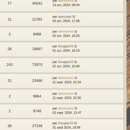
par
lamouette
77
45042
13 oct. 2024, 09:44
par
quesuisje
11
11783
03 oct. 2024, 17:08
par
lamouette
2
9488
02 oct. 2024, 19:20
par
Douglas53
28
19697
01 oct. 2024, 18:19
par
Douglas53
243
72870
01 oct. 2024, 10:48
par
lamouette
31
23466
11 sept. 2024, 22:34
par
lamouette
2
9964
11 sept. 2024, 22:30
par
lamouette
2
9748
02 sept. 2024, 12:47
par
Douglas53
39
27248
31 août 2024, 19:06