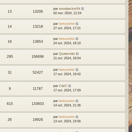
par
woodpecker54
13
13206
02 nov. 2024, 12:24
par
lamouette
14
13218
27 oct. 2024, 17:21
par
lamouette
16
13853
24 oct. 2024, 18:10
par
Quatermite
295
106696
21 oct. 2024, 18:54
par
lamouette
31
52427
17 oct. 2024, 19:42
par
CdeC
9
11787
17 oct. 2024, 17:59
par
lamouette
615
133603
14 oct. 2024, 21:36
par
lamouette
26
19926
13 oct. 2024, 23:56