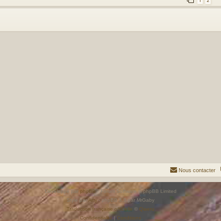
1
2
Nous contacter
Développé par
phpBB
® Forum Software © phpBB Limited
Style par
Arty
- phpBB 3.3 par MrGaby
Traduction française officielle
©
Qiaeru
Confidentialité
|
Conditions