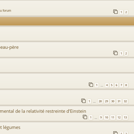
du forum
1
2
beau-père
1
2
1
4
5
6
7
8
…
1
28
29
30
31
32
…
ental de la relativité restreinte d'Einstein
1
9
10
11
12
13
…
et légumes
1
2