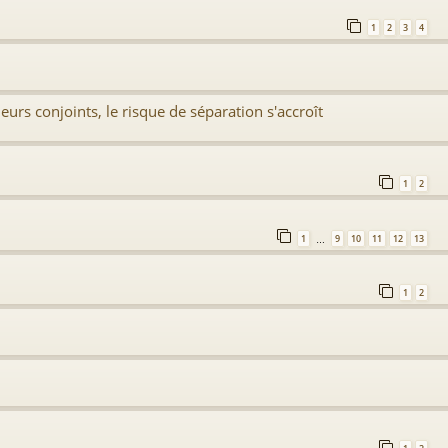
1
2
3
4
rs conjoints, le risque de séparation s'accroît
1
2
1
9
10
11
12
13
…
1
2