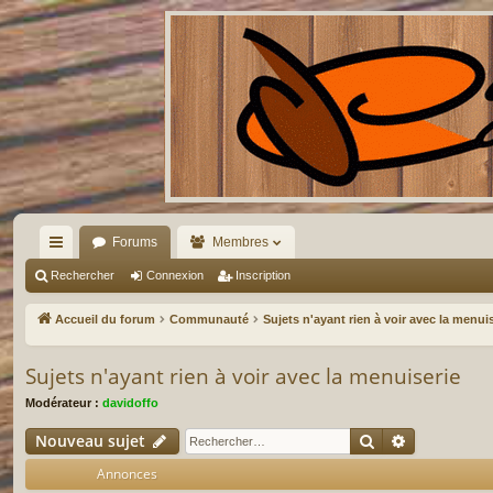
Forums
Membres
ac
Rechercher
Connexion
Inscription
co
Accueil du forum
Communauté
Sujets n'ayant rien à voir avec la menui
ur
Sujets n'ayant rien à voir avec la menuiserie
ci
Modérateur :
davidoffo
s
Rechercher
Recherche 
Nouveau sujet
Annonces