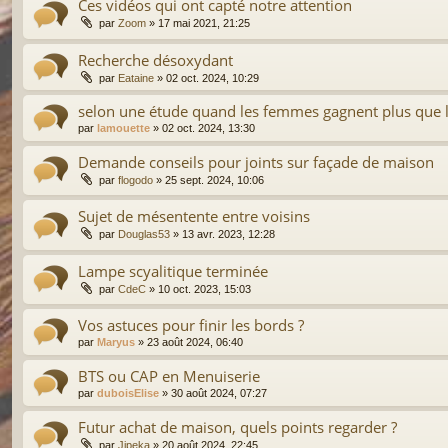
Ces vidéos qui ont capté notre attention
par
Zoom
»
17 mai 2021, 21:25
Recherche désoxydant
par
Eataine
»
02 oct. 2024, 10:29
selon une étude quand les femmes gagnent plus que leu
par
lamouette
»
02 oct. 2024, 13:30
Demande conseils pour joints sur façade de maison
par
flogodo
»
25 sept. 2024, 10:06
Sujet de mésentente entre voisins
par
Douglas53
»
13 avr. 2023, 12:28
Lampe scyalitique terminée
par
CdeC
»
10 oct. 2023, 15:03
Vos astuces pour finir les bords ?
par
Maryus
»
23 août 2024, 06:40
BTS ou CAP en Menuiserie
par
duboisElise
»
30 août 2024, 07:27
Futur achat de maison, quels points regarder ?
par
Jipeka
»
20 août 2024, 22:45