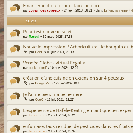
Financement du forum - faire un don
par
copain des copeaux
»
24 févr. 2018, 16:21
» dans
Le fonctionnement 
Sujets
Pour test nouveau sujet
par
Rascal
»
30 mars 2025, 17:38
Nouvelle impression!!! Arboriculture : le bouquin du 
par
CdeC
»
03 juin 2021, 20:13
Vendée Globe - Virtual Regatta
par
punk_sportif
»
10 nov. 2024, 12:24
création d'une cuisine en extension sur 4 poteaux
par
Douglas53
»
17 mai 2024, 18:11
Je l'aime bien, ma belle-mère
par
CdeC
»
12 juil. 2021, 22:27
L'expérience de Hafele-Keating en tant que test expérim
par
lamouette
»
25 oct. 2024, 16:21
enfumage, taux résiduel de pesticides dans les fruits 
par
lamouette
»
28 oct. 2024, 13:34