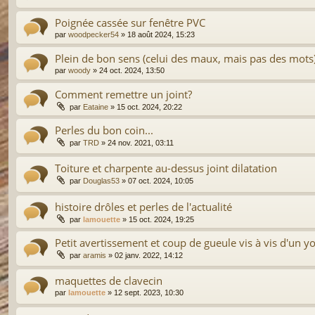
Poignée cassée sur fenêtre PVC
par
woodpecker54
»
18 août 2024, 15:23
Plein de bon sens (celui des maux, mais pas des mots
par
woody
»
24 oct. 2024, 13:50
Comment remettre un joint?
par
Eataine
»
15 oct. 2024, 20:22
Perles du bon coin...
par
TRD
»
24 nov. 2021, 03:11
Toiture et charpente au-dessus joint dilatation
par
Douglas53
»
07 oct. 2024, 10:05
histoire drôles et perles de l'actualité
par
lamouette
»
15 oct. 2024, 19:25
Petit avertissement et coup de gueule vis à vis d'un 
par
aramis
»
02 janv. 2022, 14:12
maquettes de clavecin
par
lamouette
»
12 sept. 2023, 10:30