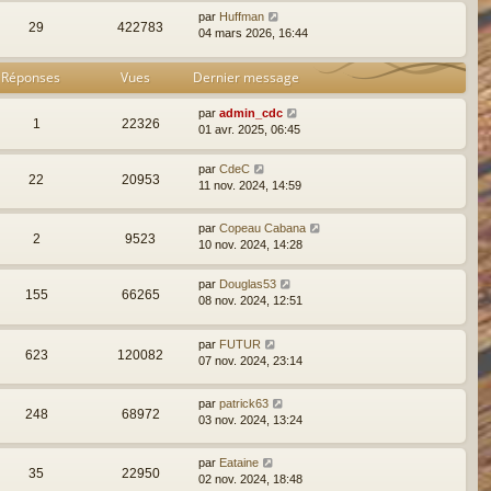
par
Huffman
29
422783
04 mars 2026, 16:44
Réponses
Vues
Dernier message
par
admin_cdc
1
22326
01 avr. 2025, 06:45
par
CdeC
22
20953
11 nov. 2024, 14:59
par
Copeau Cabana
2
9523
10 nov. 2024, 14:28
par
Douglas53
155
66265
08 nov. 2024, 12:51
par
FUTUR
623
120082
07 nov. 2024, 23:14
par
patrick63
248
68972
03 nov. 2024, 13:24
par
Eataine
35
22950
02 nov. 2024, 18:48