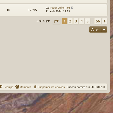
par
roger vuillermoz
10
12695
21 août 2024, 19:19
Page
1
sur
56
2
3
4
5
56
1
Su
1395 sujets
…
Aller
L’équipe
Membres
Supprimer les cookies
Fuseau horaire sur
UTC+02:00