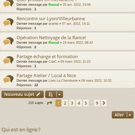
Dernier message par
Rascal
«
25 avr. 2022, 23:56
Réponses :
1
Rencontre sur Lyon/Villeurbanne
Dernier message par
aramis
«
07 avr. 2022, 14:11
Réponses :
1
Opération Nettoyage de la Rance!
Dernier message par
Rascal
«
19 mars 2022, 08:42
Réponses :
2
Partage échange et formation
Dernier message par
CdeC
«
09 mars 2022, 11:23
Réponses :
1
Partage Atelier / Local à Nice
Dernier message par
Loes La Chemiserie
«
08 mars 2022, 10:32
Réponses :
12
Nouveau sujet
Page
1
sur
9
2
3
4
5
9
1
Suivant
215 sujets
…
Aller
Qui est en ligne ?