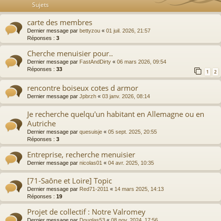
Sujets
carte des membres
Dernier message par
bettyzou
«
01 juil. 2026, 21:57
Réponses :
3
Cherche menuisier pour..
Dernier message par
FastAndDirty
«
06 mars 2026, 09:54
Réponses :
33
1
2
rencontre boiseux cotes d armor
Dernier message par
Jpbrzh
«
03 janv. 2026, 08:14
Je recherche quelqu'un habitant en Allemagne ou en
Autriche
Dernier message par
quesuisje
«
05 sept. 2025, 20:55
Réponses :
3
Entreprise, recherche menuisier
Dernier message par
nicolas01
«
04 avr. 2025, 10:35
[71-Saône et Loire] Topic
Dernier message par
Red71-2011
«
14 mars 2025, 14:13
Réponses :
19
Projet de collectif : Notre Valromey
Dernier message par
Douglas53
«
08 nov. 2024, 17:56