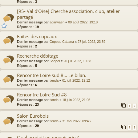
Réponses :
3
[95- Val d'Oise] Cherche association, club, atelier
partagé
Dernier message par
agarwaen
«
09 août 2022, 19:18
Réponses :
19
Faites des copeaux
Dernier message par
Copeau Cabana
«
27 juil. 2022, 23:59
Réponses :
2
Recherche débitage
Dernier message par
Sabpel
«
20 juil. 2022, 10:38
Réponses :
5
Rencontre Loire sud 8... Le bilan.
Dernier message par
tienda
«
01 juil. 2022, 19:12
Réponses :
6
Rencontre Loire Sud #8
Dernier message par
tienda
«
18 juin 2022, 21:05
Réponses :
23
1
2
Salon Eurobois
Dernier message par
tienda
«
31 mai 2022, 09:46
Réponses :
29
1
2
Quel produit en menuiserie ?