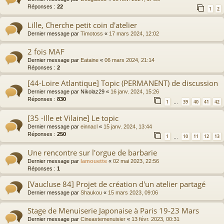
Réponses :
22
1
2
Lille, Cherche petit coin d'atelier
Dernier message par
Timotoss
«
17 mars 2024, 12:02
2 fois MAF
Dernier message par
Eataine
«
06 mars 2024, 21:14
Réponses :
2
[44-Loire Atlantique] Topic (PERMANENT) de discussion
Dernier message par
Nikolaz29
«
16 janv. 2024, 15:26
Réponses :
830
1
39
40
41
42
…
[35 -Ille et Vilaine] Le topic
Dernier message par
einnacl
«
15 janv. 2024, 13:44
Réponses :
250
1
10
11
12
13
…
Une rencontre sur l'orgue de barbarie
Dernier message par
lamouette
«
02 mai 2023, 22:56
Réponses :
1
[Vaucluse 84] Projet de création d'un atelier partagé
Dernier message par
Shaukou
«
15 mars 2023, 09:06
Stage de Menuiserie Japonaise à Paris 19-23 Mars
Dernier message par
Cineastemenuisier
«
13 févr. 2023, 00:31